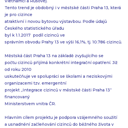
Vietnamci a Rusové).
Tento trend je obdobný i v městské části Praha 13, která
je pro cizince
atraktivní i novou bytovou výstavbou. Podle údajů
Českého statistického úřadu
byl k 1.1.2017 podíl cizinců ve
správním obvodu Prahy 13 ve výši 16,1%, tj. 10.786 cizinců.
Městská část Praha 13 na základě zvyšujícího se
počtu cizinců přijímá konkrétní integrační opatření. Již
od roku 2010
uskutečňuje ve spolupráci se školami a neziskovými
organizacemi tzv. emergentní
projekt „Integrace cizinců v městské části Praha 13“
financovaný
Ministerstvem vnitra ČR.
Hlavním cílem projektu je podpora vzájemného soužití
a usnadnění začleňování cizinců do běžného života v