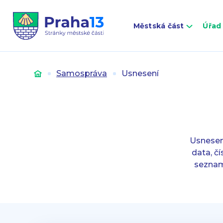
Městská část
Úřad
Úvod
Samospráva
Usnesení
Usnesení
data, č
seznam