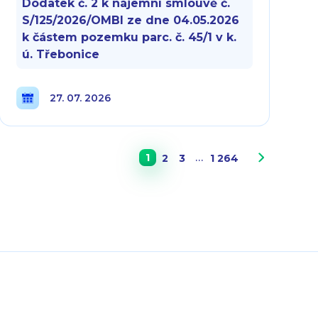
Dodatek č. 2 k nájemní smlouvě č.
S/125/2026/OMBI ze dne 04.05.2026
k částem pozemku parc. č. 45/1 v k.
ú. Třebonice
27. 07. 2026
…
1
2
3
1 264