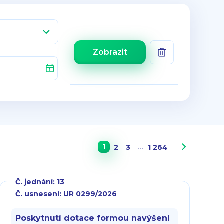
Zobrazit
…
1
2
3
1 264
Č. jednání: 13
Č. usnesení: UR 0299/2026
Poskytnutí dotace formou navýšení