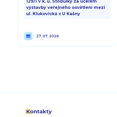
129/1 v k. ú. Stodůlky za účelem
výstavby veřejného osvětlení mezi
ul. Klukovická x U Kašny
27. 07. 2026
Kontakty