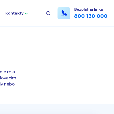
Bezplatná linka
a
Kontakty
800 130 000
dle roku,
alovacím
dy nebo