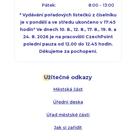
Pátek:
8:00 - 13:00
* Vydávání pořadových lístečků z číselníku
je v pondělí a ve středu ukončeno v 17:45
hodin
*
Ve dnech 10. 8., 12. 8., 17. 8., 19. 8. a
24. 8. 2026 je na pracovišti CzechPoint
polední pauza od 12.00 do 12.45 hodin.
Děkujeme za pochopení.
Pondělí:
Pondělí:
8:00 - 18:00
8:00 - 18:00
Užitečné odkazy
Úterý:
Úterý:
8:00 - 16:00
8:00 - 13:00
Městská část
Středa:
Středa:
8:00 - 18:00
8:00 - 18:00
Úřední deska
Čtvrtek:
Čtvrtek:
8:00 - 16:00
8:00 - 13:00
Úřad městské části
Pátek:
8:00 - 14:30
Jak si zařídit