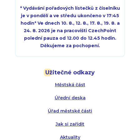
* Vydávání pořadových lístečků z číselníku
je v pondělí a ve středu ukončeno v 17:45
hodin
*
Ve dnech 10. 8., 12. 8., 17. 8., 19. 8. a
24. 8. 2026 je na pracovišti CzechPoint
polední pauza od 12.00 do 12.45 hodin.
Děkujeme za pochopení.
Pondělí:
Pondělí:
8:00 - 18:00
8:00 - 18:00
Užitečné odkazy
Úterý:
Úterý:
8:00 - 16:00
8:00 - 13:00
Městská část
Středa:
Středa:
8:00 - 18:00
8:00 - 18:00
Úřední deska
Čtvrtek:
Čtvrtek:
8:00 - 16:00
8:00 - 13:00
Úřad městské části
Pátek:
8:00 - 14:30
Jak si zařídit
Aktuality