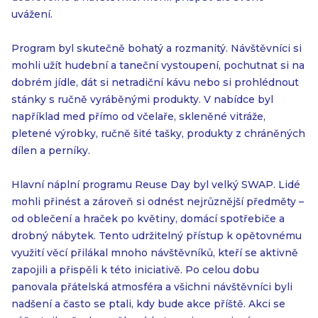
uvážení.
Program byl skutečně bohatý a rozmanitý. Návštěvníci si
mohli užít hudební a taneční vystoupení, pochutnat si na
dobrém jídle, dát si netradiční kávu nebo si prohlédnout
stánky s ručně vyráběnými produkty. V nabídce byl
například med přímo od včelaře, skleněné vitráže,
pletené výrobky, ručně šité tašky, produkty z chráněných
dílen a perníky.
Hlavní náplní programu Reuse Day byl velký SWAP. Lidé
mohli přinést a zároveň si odnést nejrůznější předměty –
od oblečení a hraček po květiny, domácí spotřebiče a
drobný nábytek. Tento udržitelný přístup k opětovnému
využití věcí přilákal mnoho návštěvníků, kteří se aktivně
zapojili a přispěli k této iniciativě. Po celou dobu
panovala přátelská atmosféra a všichni návštěvníci byli
nadšení a často se ptali, kdy bude akce příště. Akci se