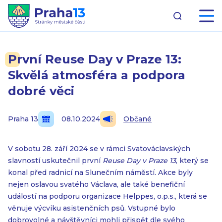
První Reuse Day v Praze 13:
Skvělá atmosféra a podpora
dobré věci
Praha 13
08.10.2024
Občané
V sobotu 28. září 2024 se v rámci Svatováclavských
slavností uskutečnil první
Reuse Day
v Praze 13
, který se
konal před radnicí na Slunečním náměstí. Akce byly
nejen oslavou svatého Václava, ale také benefiční
událostí na podporu organizace Helppes, o.p.s., která se
věnuje výcviku asistenčních psů. Vstupné bylo
dobrovolné a návštěvníci mohli přispět dle svého