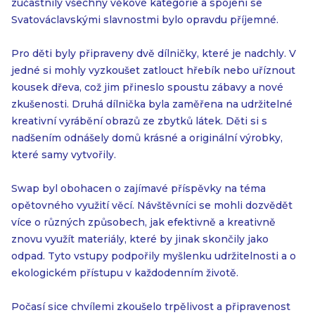
zúčastnily všechny věkové kategorie a spojení se
Svatováclavskými slavnostmi bylo opravdu příjemné.
Pro děti byly připraveny dvě dílničky, které je nadchly. V
jedné si mohly vyzkoušet zatlouct hřebík nebo uříznout
kousek dřeva, což jim přineslo spoustu zábavy a nové
zkušenosti. Druhá dílnička byla zaměřena na udržitelné
kreativní vyrábění obrazů ze zbytků látek. Děti si s
nadšením odnášely domů krásné a originální výrobky,
které samy vytvořily.
Swap byl obohacen o zajímavé příspěvky na téma
opětovného využití věcí. Návštěvníci se mohli dozvědět
více o různých způsobech, jak efektivně a kreativně
znovu využít materiály, které by jinak skončily jako
odpad. Tyto vstupy podpořily myšlenku udržitelnosti a o
ekologickém přístupu v každodenním životě.
Počasí sice chvílemi zkoušelo trpělivost a připravenost