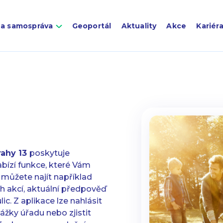
 a samospráva
Geoportál
Aktuality
Akce
Kariér
rahy 13
poskytuje
bízí funkce, které Vám
 můžete najít například
h akcí, aktuální předpověď
. Z aplikace lze nahlásit
ážky úřadu nebo zjistit