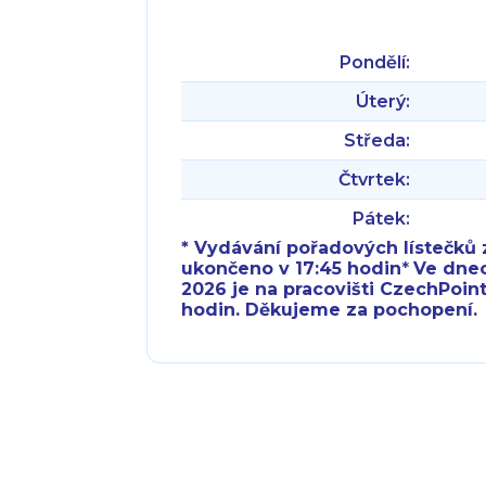
Pondělí:
Úterý:
Středa:
Čtvrtek:
Pátek:
* Vydávání pořadových lístečků z
ukončeno v 17:45 hodin
*
Ve dnech 
2026 je na pracovišti CzechPoint
hodin. Děkujeme za pochopení.
Pondělí:
Pondělí:
Úterý:
Úterý:
Středa:
Středa: