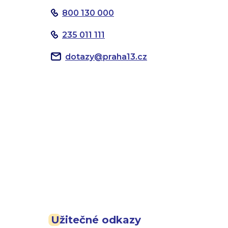
800 130 000
235 011 111
dotazy
@
praha13.cz
Užitečné odkazy