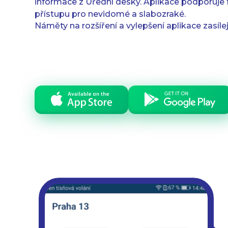
informace z Úřední desky. Aplikace podporuje
přístupu pro nevidomé a slabozraké.
Náměty na rozšíření a vylepšení aplikace zasíle