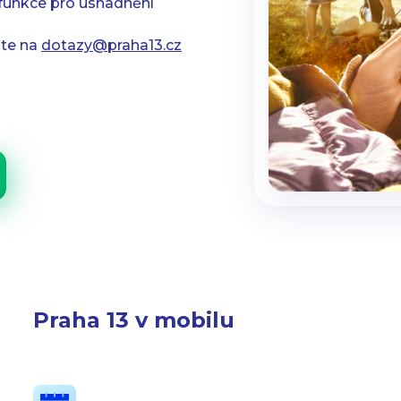
 funkce pro usnadnění
jte na
dotazy@praha13.cz
Praha 13 v mobilu