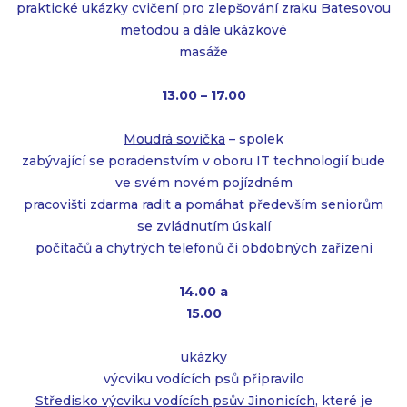
praktické ukázky cvičení pro zlepšování zraku Batesovou
metodou a dále ukázkové
masáže
13.00 – 17.00
Moudrá sovička
– spolek
zabývající se poradenstvím v oboru IT technologií bude
ve svém novém pojízdném
pracovišti zdarma radit a pomáhat především seniorům
se zvládnutím úskalí
počítačů a chytrých telefonů či obdobných zařízení
14.00 a
15.00
ukázky
výcviku vodících psů připravilo
Středisko výcviku vodících psův Jinonicích
, které je