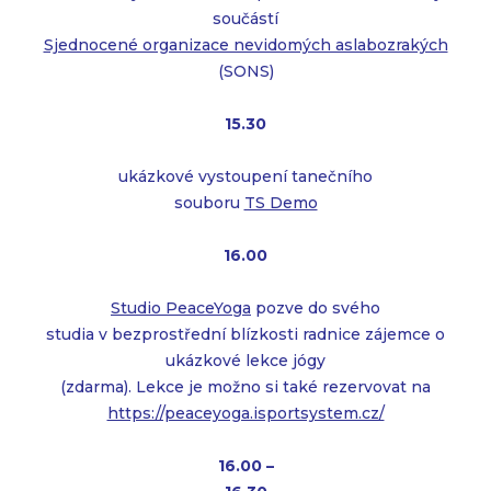
součástí
Sjednocené organizace nevidomých aslabozrakých
(SONS)
15.30
ukázkové vystoupení tanečního
souboru
TS Demo
16.00
Studio PeaceYoga
pozve do svého
studia v bezprostřední blízkosti radnice zájemce o
ukázkové lekce jógy
(zdarma). Lekce je možno si také rezervovat na
https://peaceyoga.isportsystem.cz/
16.00 –