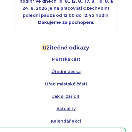
hodin
*
Ve dnech 10. 8., 12. 8., 17. 8., 19. 8. a
24. 8. 2026 je na pracovišti CzechPoint
polední pauza od 12.00 do 12.45 hodin.
Děkujeme za pochopení.
Pondělí:
Pondělí:
8:00 - 18:00
8:00 - 18:00
Užitečné odkazy
Úterý:
Úterý:
8:00 - 16:00
8:00 - 13:00
Městská část
Středa:
Středa:
8:00 - 18:00
8:00 - 18:00
Úřední deska
Čtvrtek:
Čtvrtek:
8:00 - 16:00
8:00 - 13:00
Úřad městské části
Pátek:
8:00 - 14:30
Jak si zařídit
Aktuality
Kalendář akcí