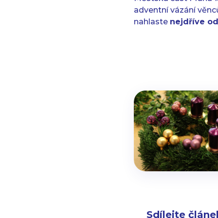
adventní vázání věnc
nahlaste
nejdříve od
Sdílejte článe