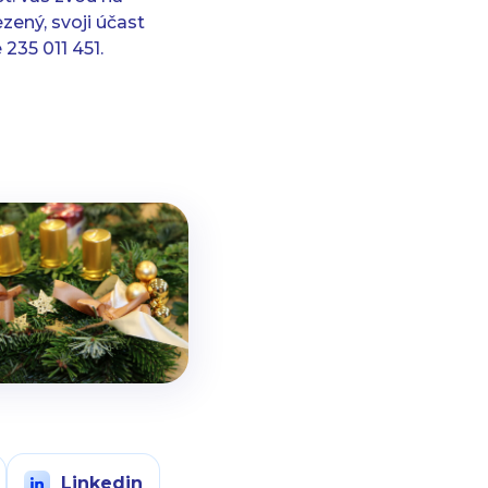
zený, svoji účast
235 011 451.
Linkedin