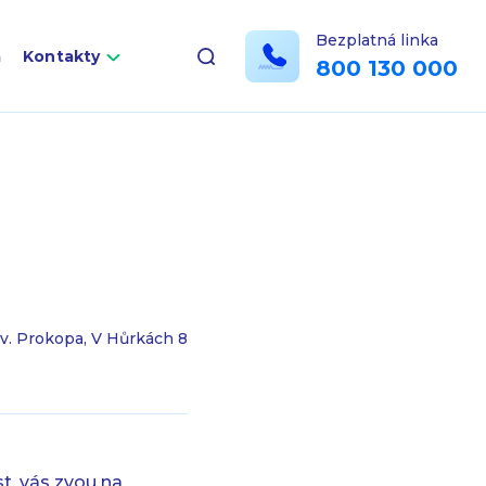
Bezplatná linka
a
Kontakty
800 130 000
v. Prokopa, V Hůrkách 8
t. vás zvou na