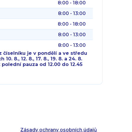
8:00 - 18:00
8:00 - 13:00
8:00 - 18:00
8:00 - 13:00
8:00 - 13:00
 číselníku je v pondělí a ve středu
10. 8., 12. 8., 17. 8., 19. 8. a 24. 8.
 polední pauza od 12.00 do 12.45
8:00 - 18:00
8:00 - 18:00
8:00 - 16:00
8:00 - 13:00
8:00 - 18:00
8:00 - 18:00
8:00 - 16:00
8:00 - 13:00
Zásady ochrany osobních údajů