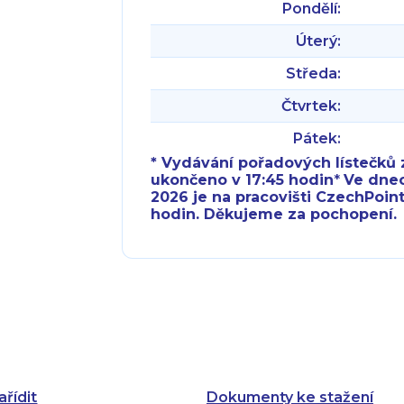
Pondělí:
Úterý:
Středa:
Čtvrtek:
Pátek:
* Vydávání pořadových lístečků z
ukončeno v 17:45 hodin
*
Ve dnech 
2026 je na pracovišti CzechPoint
hodin. Děkujeme za pochopení.
Pondělí:
Pondělí:
Úterý:
Úterý:
Středa:
Středa:
Čtvrtek:
Čtvrtek:
ařídit
Dokumenty ke stažení