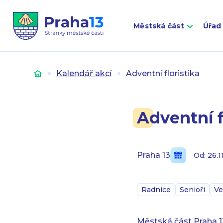
Městská část
Úřad
Úvod
Kalendář akcí
Adventní floristika
Adventní f
Praha 13
Od: 26.1
Radnice
Senioři
Ve
Městská část Praha 13