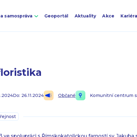
 a samospráva
Geoportál
Aktuality
Akce
Kariér
loristika
1.2024
Do: 26.11.2024
Občané
Komunitní centrum s
řejnost
 ve spolupráci s Římskokatolickou farností sv. Jakuba s