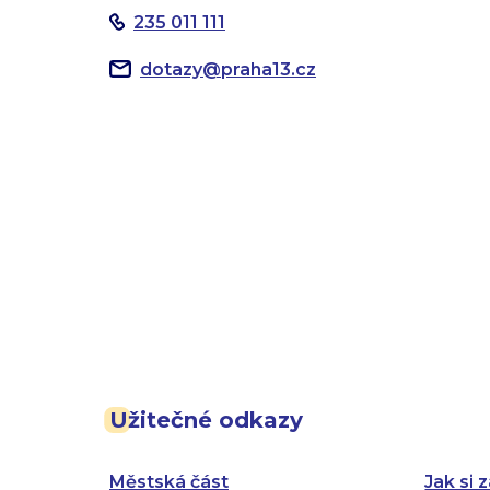
235 011 111
dotazy
@
praha13.cz
Užitečné odkazy
Městská část
Jak si z