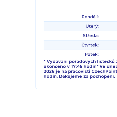
Pondělí:
Úterý:
Středa:
Čtvrtek:
Pátek:
* Vydávání pořadových lístečků z
ukončeno v 17:45 hodin
*
Ve dnech 
2026 je na pracovišti CzechPoint
hodin. Děkujeme za pochopení.
Pondělí:
Pondělí:
Úterý:
Úterý:
Středa:
Středa: