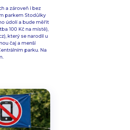
h a zároveň i bez
ním parkem Stodůlky
ho údolí a bude měřit
tba 100 Kč na místě),
), který se narodil u
anou čaj a menší
Centrálním parku. Na
m.