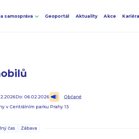
 a samospráva
Geoportál
Aktuality
Akce
Kariér
obilů
02.2026
Do: 06.02.2026
Občané
ny v Centrálním parku Prahy 13
lný čas
Zábava