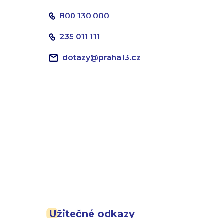
800 130 000
235 011 111
dotazy
@
praha13.cz
Užitečné odkazy