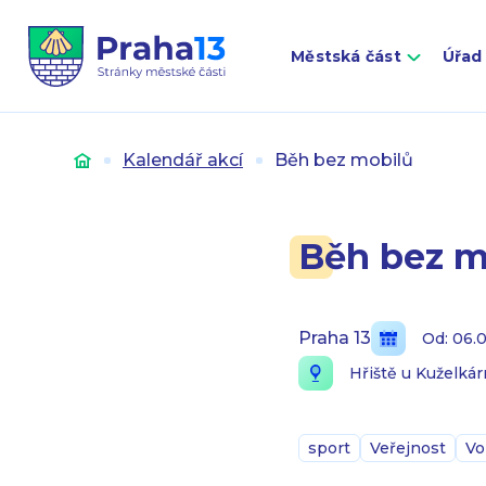
Městská část
Úřad
Úvod
Kalendář akcí
Běh bez mobilů
Běh bez m
Praha 13
Od: 06.
Hřiště u Kuželkár
sport
Veřejnost
Vo