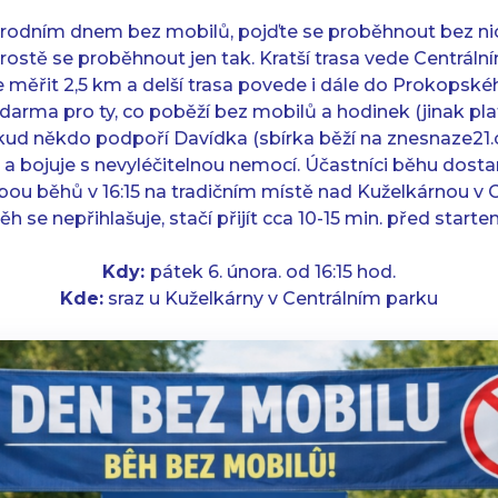
árodním dnem bez mobilů, pojďte se proběhnout bez nic
prostě se proběhnout jen tak. Kratší trasa vede Centrál
 měřit 2,5 km a delší trasa povede i dále do Prokopské
zdarma pro ty, co poběží bez mobilů a hodinek (jinak pla
ud někdo podpoří Davídka (sbírka běží na znesnaze21.cz
 a bojuje s nevyléčitelnou nemocí. Účastníci běhu dost
obou běhů v 16:15 na tradičním místě nad Kuželkárnou v 
ěh se nepřihlašuje, stačí přijít cca 10-15 min. před starte
Kdy:
pátek 6. února. od 16:15 hod.
Kde:
sraz u Kuželkárny v Centrálním parku