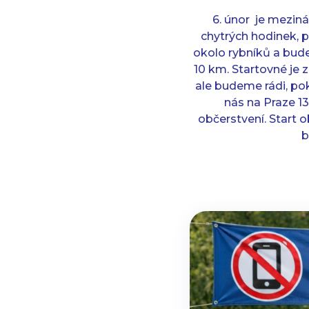
6. únor je mezin
chytrých hodinek, 
okolo rybníků a bude
10 km. Startovné je 
ale budeme rádi, pok
nás na Praze 13
občerstvení. Start 
b