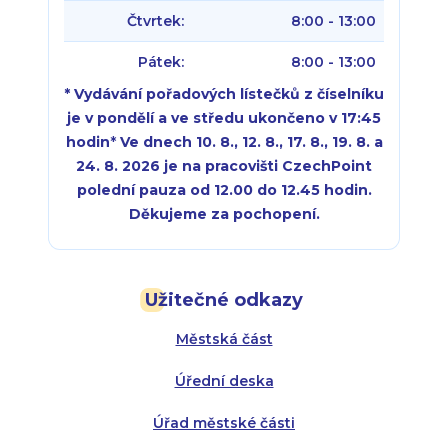
Čtvrtek:
8:00 - 13:00
Pátek:
8:00 - 13:00
* Vydávání pořadových lístečků z číselníku
je v pondělí a ve středu ukončeno v 17:45
hodin
*
Ve dnech 10. 8., 12. 8., 17. 8., 19. 8. a
24. 8. 2026 je na pracovišti CzechPoint
polední pauza od 12.00 do 12.45 hodin.
Děkujeme za pochopení.
Pondělí:
Pondělí:
8:00 - 18:00
8:00 - 18:00
Užitečné odkazy
Úterý:
Úterý:
8:00 - 16:00
8:00 - 13:00
Městská část
Středa:
Středa:
8:00 - 18:00
8:00 - 18:00
Úřední deska
Čtvrtek:
Čtvrtek:
8:00 - 16:00
8:00 - 13:00
Úřad městské části
Pátek:
8:00 - 14:30