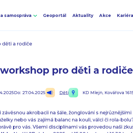
 a samospráva
Geoportál
Aktuality
Akce
Kariér
děti a rodiče
workshop pro děti a rodiče
04.2025
Do: 27.04.2025
Děti
KD Mlejn, Kovářova 161
 závěsnou akrobacii na šále, žonglování s nejrůznějšími
želky nebo vás zajímá balanc na kouli, válci či rola-bolu
ávě pro vás. Všemi disciplínami vás provedou naši zkuše