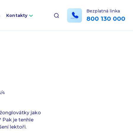
Bezplatná linka
a
Kontakty
800 130 000
5/4
 žonglovátky jako
? Pak je tenhle
ní lektoři.