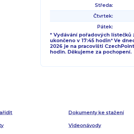
Středa:
Čtvrtek:
Pátek:
* Vydávání pořadových lístečků z
ukončeno v 17:45 hodin
*
Ve dnech 
2026 je na pracovišti CzechPoint
hodin. Děkujeme za pochopení.
Pondělí:
Pondělí:
Úterý:
Úterý:
Středa:
Středa:
Čtvrtek:
Čtvrtek:
ařídit
Dokumenty ke stažení
Pátek:
ty
Videonávody