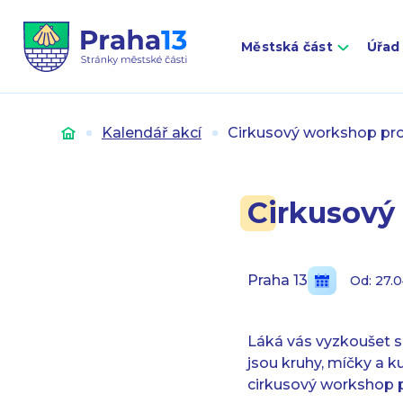
Městská část
Úřad
Úvod
Kalendář akcí
Cirkusový workshop pro 
Cirkusový 
Praha 13
Od: 27.
Láká vás vyzkoušet si
jsou kruhy, míčky a ku
cirkusový workshop pr