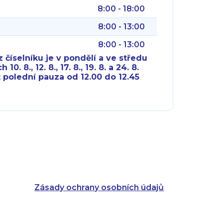
8:00 - 18:00
8:00 - 13:00
8:00 - 13:00
 číselníku je v pondělí a ve středu
10. 8., 12. 8., 17. 8., 19. 8. a 24. 8.
 polední pauza od 12.00 do 12.45
8:00 - 18:00
8:00 - 18:00
8:00 - 16:00
8:00 - 13:00
8:00 - 18:00
8:00 - 18:00
8:00 - 16:00
8:00 - 13:00
Zásady ochrany osobních údajů
8:00 - 14:30