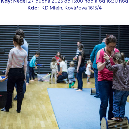
Kdy:
Neděl 27. dubna 2025 od 15:00 hod
a od 16:30 hod
Kde:
KD Mlejn
, Kovářova 1615/4