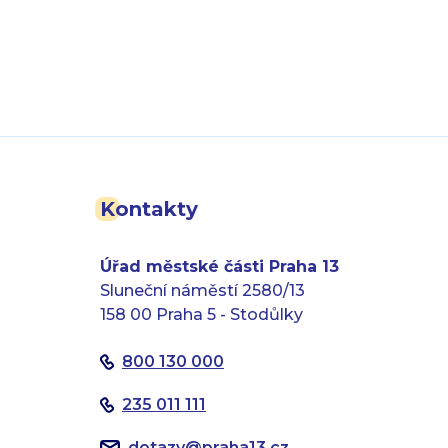
Kontakty
Úřad městské části Praha 13
Sluneční náměstí 2580/13
158 00 Praha 5 - Stodůlky
800 130 000
235 011 111
dotazy
@
praha13.cz