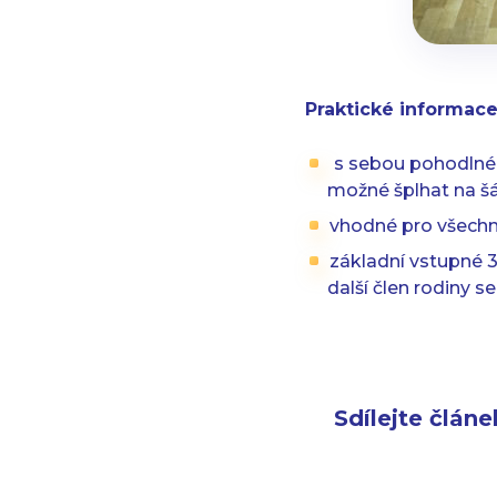
Praktické informace
s sebou pohodlné 
možné šplhat na šá
vhodné pro všechny 
základní vstupné 3
další člen rodiny s
Sdílejte článe