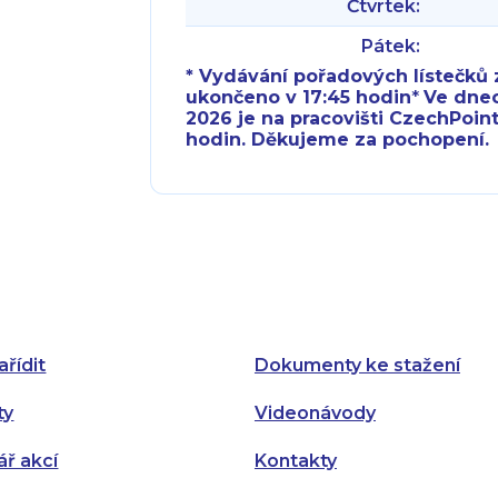
Čtvrtek:
Pátek:
* Vydávání pořadových lístečků z
ukončeno v 17:45 hodin
*
Ve dnech 
2026 je na pracovišti CzechPoint
hodin. Děkujeme za pochopení.
Pondělí:
Pondělí:
Úterý:
Úterý:
Středa:
Středa:
Čtvrtek:
Čtvrtek:
ařídit
Dokumenty ke stažení
Pátek:
ty
Videonávody
ář akcí
Kontakty