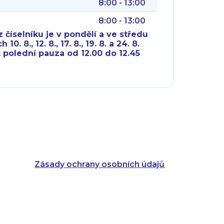
8:00 - 13:00
8:00 - 13:00
 číselníku je v pondělí a ve středu
10. 8., 12. 8., 17. 8., 19. 8. a 24. 8.
 polední pauza od 12.00 do 12.45
8:00 - 18:00
8:00 - 18:00
8:00 - 16:00
8:00 - 13:00
8:00 - 18:00
8:00 - 18:00
8:00 - 16:00
8:00 - 13:00
Zásady ochrany osobních údajů
8:00 - 14:30