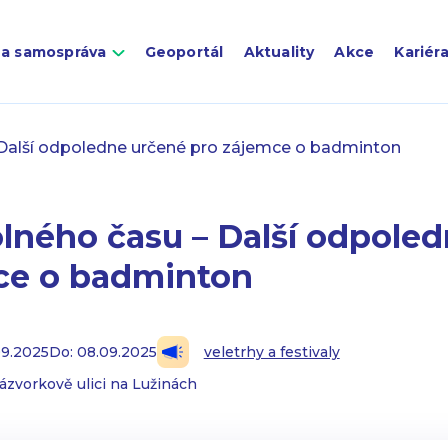
 a samospráva
Geoportál
Aktuality
Akce
Kariér
– Další odpoledne určené pro zájemce o badminton
olného času – Další odpole
ce o badminton
09.2025
Do: 08.09.2025
veletrhy a festivaly
ázvorkově ulici na Lužinách