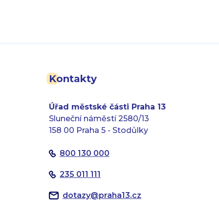
Kontakty
Úřad městské části Praha 13
Sluneční náměstí 2580/13
158 00 Praha 5 - Stodůlky
800 130 000
235 011 111
dotazy
@
praha13.cz