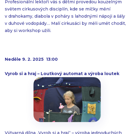
Profesionální lektoři vás s dětmi provedou kouzelným
světem cirkusových disciplín, kde se míčky mění
v drahokamy, diabola v poháry s lahodnými nápoji a šály
v duhové vodopády… Malí cirkusáci by měli umět chodit,
aby si workshop užili.
Neděle 9. 2. 2025 13:00
Vyrob si a hraj – Loutkový automat a výroba loutek
Výtvarná dílna „Vyrob si a hraj“ – výroba jednoduchých