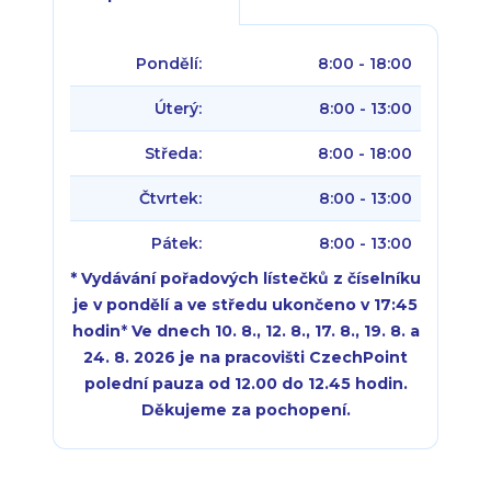
Pondělí:
8:00 - 18:00
Úterý:
8:00 - 13:00
Středa:
8:00 - 18:00
Čtvrtek:
8:00 - 13:00
Pátek:
8:00 - 13:00
* Vydávání pořadových lístečků z číselníku
je v pondělí a ve středu ukončeno v 17:45
hodin
*
Ve dnech 10. 8., 12. 8., 17. 8., 19. 8. a
24. 8. 2026 je na pracovišti CzechPoint
polední pauza od 12.00 do 12.45 hodin.
Děkujeme za pochopení.
Pondělí:
Pondělí:
8:00 - 18:00
8:00 - 18:00