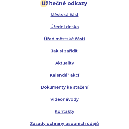
Užitečné odkazy
Úterý:
Úterý:
8:00 - 16:00
8:00 - 13:00
Městská část
Středa:
Středa:
8:00 - 18:00
8:00 - 18:00
Úřední deska
Čtvrtek:
Čtvrtek:
8:00 - 16:00
8:00 - 13:00
Úřad městské části
Pátek:
8:00 - 14:30
Jak si zařídit
Aktuality
Kalendář akcí
Dokumenty ke stažení
Videonávody
Kontakty
Zásady ochrany osobních údajů