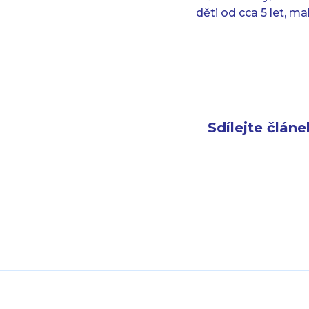
děti od cca 5 let, m
Sdílejte článe