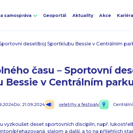
 a samospráva
Geoportál
Aktuality
Akce
Kariér
 Sportovní desetiboj Sportklubu Bessie v Centrálním par
olného času – Sportovní des
u Bessie v Centrálním park
09.2024
Do: 21.09.2024
veletrhy a festivaly
Centrální
u vyzkoušet deset sportovních disciplín, např. lukostře
inton/přehazovaná, slalom a další, a to na přilehlých st