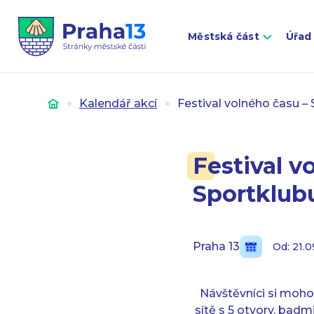
Městská část
Úřad
Úvod
Kalendář akcí
Festival volného času –
Festival v
Sportklub
Praha 13
Od: 21.
Návštěvníci si moho
sítě s 5 otvory, badm