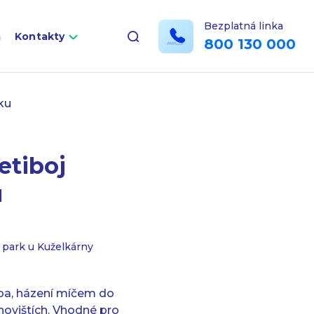
Bezplatná linka
a
Kontakty
800 130 000
ku
etiboj
u
 park u Kuželkárny
lba, házení míčem do
anovištích. Vhodné pro