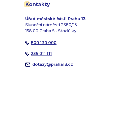
Kontakty
Úřad městské části Praha 13
Sluneční náměstí 2580/13
158 00 Praha 5 - Stodůlky
800 130 000
235 011 111
dotazy
@
praha13.cz