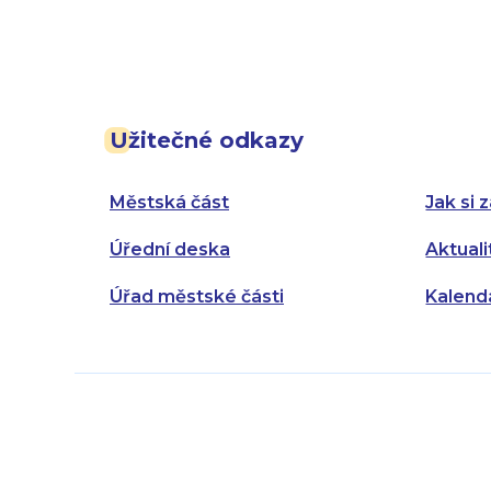
Užitečné odkazy
Městská část
Jak si z
Úřední deska
Aktuali
Úřad městské části
Kalend