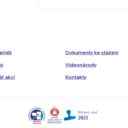
Pondělí:
Pondělí:
Úterý:
Úterý:
Středa:
Středa:
Čtvrtek:
Čtvrtek:
ařídit
Dokumenty ke stažení
Pátek:
ty
Videonávody
ář akcí
Kontakty