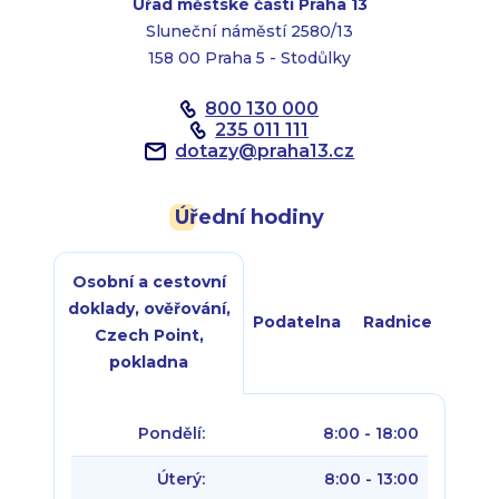
Úřad městské části Praha 13
Sluneční náměstí 2580/13
158 00 Praha 5 - Stodůlky
800 130 000
235 011 111
dotazy
@
praha13.cz
Úřední hodiny
Osobní a cestovní
doklady, ověřování,
Podatelna
Radnice
Czech Point,
pokladna
Pondělí:
8:00 - 18:00
Úterý:
8:00 - 13:00