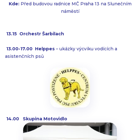
Kde:
Před budovou radnice MČ Praha 13 na Slunečním
náměstí

13.15 Orchestr Šarbilach

13.00-17.00 Helppes
– ukázky výcviku vodících a
asistenčních psů

14.00 Skupina Motovidlo