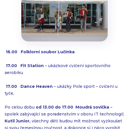

16.00 Folklorní soubor Lučinka

17.00 Fit Station
– ukázkové cvičení sportovního
aerobiku

17.00 Dance Heaven
– ukázky Pole sport – cvičení u
tyče,
Po celou dobu
od 13.00 do 17.00 Moudrá sovička
–
spolek zabývající se poradenstvím v oboru IT technologií;
Kutil Junior,
všechny děti budou mít možnost vyzkoušet
si svou řemeslnou zručnost, a dokonce si i něco vyrobit