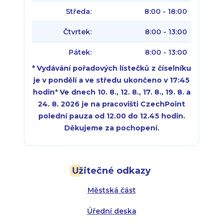
Středa:
8:00 - 18:00
Čtvrtek:
8:00 - 13:00
Pátek:
8:00 - 13:00
* Vydávání pořadových lístečků z číselníku
je v pondělí a ve středu ukončeno v 17:45
hodin
*
Ve dnech 10. 8., 12. 8., 17. 8., 19. 8. a
24. 8. 2026 je na pracovišti CzechPoint
polední pauza od 12.00 do 12.45 hodin.
Děkujeme za pochopení.
Pondělí:
Pondělí:
8:00 - 18:00
8:00 - 18:00
Užitečné odkazy
Úterý:
Úterý:
8:00 - 16:00
8:00 - 13:00
Městská část
Středa:
Středa:
8:00 - 18:00
8:00 - 18:00
Úřední deska
Čtvrtek:
Čtvrtek:
8:00 - 16:00
8:00 - 13:00