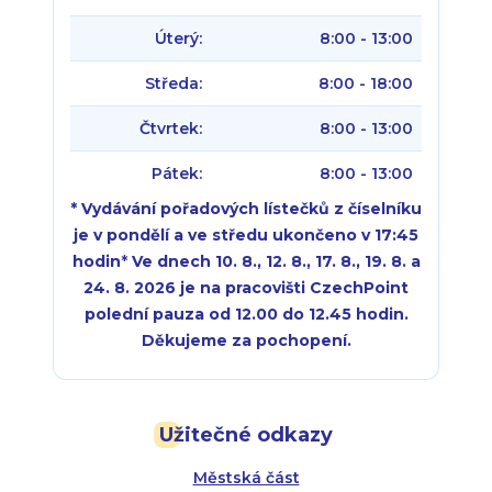
Úterý:
8:00 - 13:00
Středa:
8:00 - 18:00
Čtvrtek:
8:00 - 13:00
Pátek:
8:00 - 13:00
* Vydávání pořadových lístečků z číselníku
je v pondělí a ve středu ukončeno v 17:45
hodin
*
Ve dnech 10. 8., 12. 8., 17. 8., 19. 8. a
24. 8. 2026 je na pracovišti CzechPoint
polední pauza od 12.00 do 12.45 hodin.
Děkujeme za pochopení.
Pondělí:
Pondělí:
8:00 - 18:00
8:00 - 18:00
Užitečné odkazy
Úterý:
Úterý:
8:00 - 16:00
8:00 - 13:00
Městská část