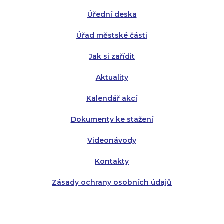
Středa:
Středa:
8:00 - 18:00
8:00 - 18:00
Úřední deska
Čtvrtek:
Čtvrtek:
8:00 - 16:00
8:00 - 13:00
Úřad městské části
Pátek:
8:00 - 14:30
Jak si zařídit
Aktuality
Kalendář akcí
Dokumenty ke stažení
Videonávody
Kontakty
Zásady ochrany osobních údajů