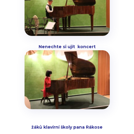
Nenechte si ujít koncert
žáků klavírní školy pana Rákose