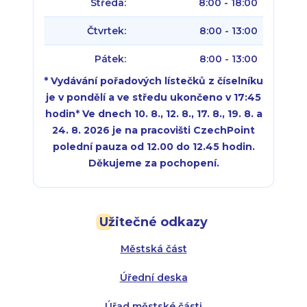
Středa:
8:00 - 18:00
Čtvrtek:
8:00 - 13:00
Pátek:
8:00 - 13:00
* Vydávání pořadových lístečků z číselníku
je v pondělí a ve středu ukončeno v 17:45
hodin
*
Ve dnech 10. 8., 12. 8., 17. 8., 19. 8. a
24. 8. 2026 je na pracovišti CzechPoint
polední pauza od 12.00 do 12.45 hodin.
Děkujeme za pochopení.
Pondělí:
Pondělí:
8:00 - 18:00
8:00 - 18:00
Užitečné odkazy
Úterý:
Úterý:
8:00 - 16:00
8:00 - 13:00
Městská část
Středa:
Středa:
8:00 - 18:00
8:00 - 18:00
Úřední deska
Čtvrtek:
Čtvrtek:
8:00 - 16:00
8:00 - 13:00
Úřad městské části