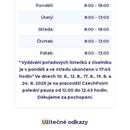
Pondělí:
8:00 - 18:00
Úterý:
8:00 - 13:00
Středa:
8:00 - 18:00
Čtvrtek:
8:00 - 13:00
Pátek:
8:00 - 13:00
* Vydávání pořadových lístečků z číselníku
je v pondělí a ve středu ukončeno v 17:45
hodin
*
Ve dnech 10. 8., 12. 8., 17. 8., 19. 8. a
24. 8. 2026 je na pracovišti CzechPoint
polední pauza od 12.00 do 12.45 hodin.
Děkujeme za pochopení.
Pondělí:
Pondělí:
8:00 - 18:00
8:00 - 18:00
Užitečné odkazy
Úterý:
Úterý:
8:00 - 16:00
8:00 - 13:00