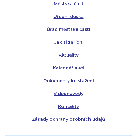
Městská část
Středa:
Středa:
8:00 - 18:00
8:00 - 18:00
Úřední deska
Čtvrtek:
Čtvrtek:
8:00 - 16:00
8:00 - 13:00
Úřad městské části
Pátek:
8:00 - 14:30
Jak si zařídit
Aktuality
Kalendář akcí
Dokumenty ke stažení
Videonávody
Kontakty
Zásady ochrany osobních údajů