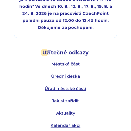
hodin
*
Ve dnech 10. 8., 12. 8., 17. 8., 19. 8. a
24. 8. 2026 je na pracovišti CzechPoint
polední pauza od 12.00 do 12.45 hodin.
Děkujeme za pochopení.
Pondělí:
Pondělí:
8:00 - 18:00
8:00 - 18:00
Užitečné odkazy
Úterý:
Úterý:
8:00 - 16:00
8:00 - 13:00
Městská část
Středa:
Středa:
8:00 - 18:00
8:00 - 18:00
Úřední deska
Čtvrtek:
Čtvrtek:
8:00 - 16:00
8:00 - 13:00
Úřad městské části
Pátek:
8:00 - 14:30
Jak si zařídit
Aktuality
Kalendář akcí