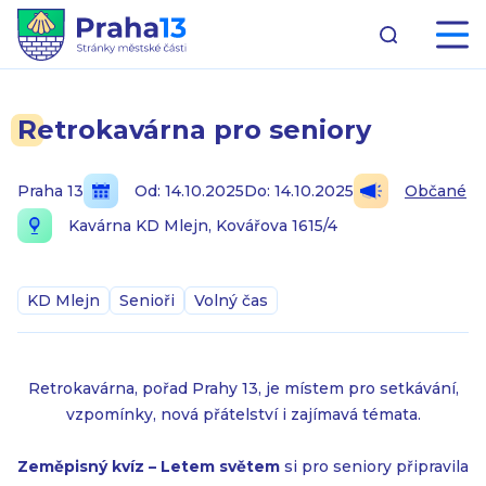
Retrokavárna pro seniory
Praha 13
Od: 14.10.2025
Do: 14.10.2025
Občané
Kavárna KD Mlejn, Kovářova 1615/4
KD Mlejn
Senioři
Volný čas
Retrokavárna, pořad Prahy 13, je místem pro setkávání,
vzpomínky, nová přátelství i zajímavá témata.
Zeměpisný kvíz – Letem světem
si pro seniory připravila