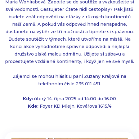
Maria Wohlrabová. Zapojte se do soutěže a vyzkoušejte si
své vědomosti. Cestujete? Čtete rádi cestopisy? Pak jistě
budete znát odpovědi na otázky z různých kontinentů
naší Země. A pokud vás odpověď hned nenapadne,
dostanete na výběr ze tří možností a tipnete si správnou.
Budete soutěžit v týmech, které utvoříme na místě. Na
konci akce vyhodnotíme správné odpovědi a nejlepší
družstvo získá malou odměnu. Užijete si zábavu a
procestujete vzdálené kontinenty, i když jen ve své mysli.
Zájemci se mohou hlásit u paní Zuzany Kraljové na
telefonním čísle 235 011 451.
Kdy:
úterý 14. října 2025 od 14:00 do 16:00
Kde:
Foyer
KD Mlejn
, Kovářova 1615/4