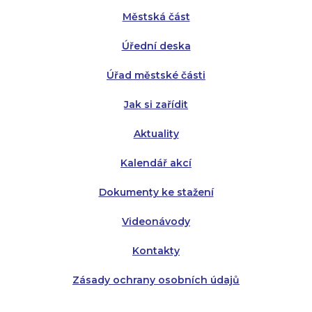
Městská část
Středa:
Středa:
8:00 - 18:00
8:00 - 18:00
Úřední deska
Čtvrtek:
Čtvrtek:
8:00 - 16:00
8:00 - 13:00
Úřad městské části
Pátek:
8:00 - 14:30
Jak si zařídit
Aktuality
Kalendář akcí
Dokumenty ke stažení
Videonávody
Kontakty
Zásady ochrany osobních údajů