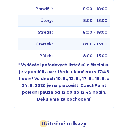
Pondělí:
8:00 - 18:00
Úterý:
8:00 - 13:00
Středa:
8:00 - 18:00
Čtvrtek:
8:00 - 13:00
Pátek:
8:00 - 13:00
* Vydávání pořadových lístečků z číselníku
je v pondělí a ve středu ukončeno v 17:45
hodin
*
Ve dnech 10. 8., 12. 8., 17. 8., 19. 8. a
24. 8. 2026 je na pracovišti CzechPoint
polední pauza od 12.00 do 12.45 hodin.
Děkujeme za pochopení.
Pondělí:
Pondělí:
8:00 - 18:00
8:00 - 18:00
Užitečné odkazy
Úterý:
Úterý:
8:00 - 16:00
8:00 - 13:00