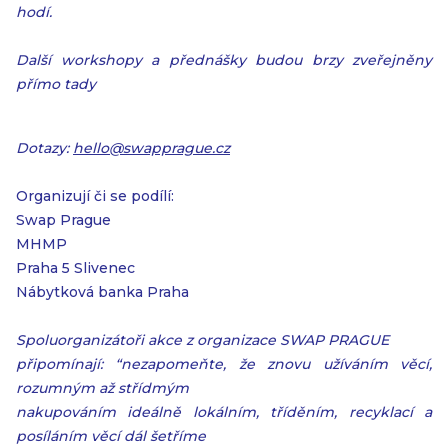
hodí.
Další workshopy a přednášky budou brzy zveřejněny
přímo tady
Dotazy:
hello@swapprague.cz
Organizují či se podílí:
Swap Prague
MHMP
Praha 5 Slivenec
Nábytková banka Praha
Spoluorganizátoři akce z organizace SWAP PRAGUE
připomínají: “nezapomeňte, že znovu užíváním věcí,
rozumným až střídmým
nakupováním ideálně lokálním, tříděním, recyklací a
posíláním věcí dál šetříme