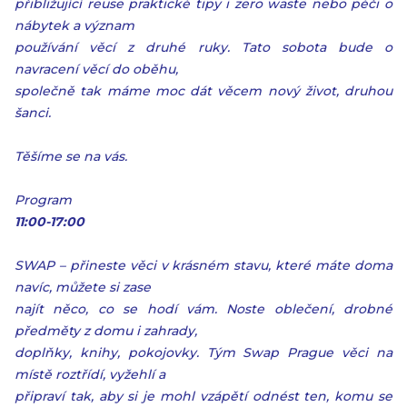
přibližující reuse praktické tipy i zero waste nebo péči o
nábytek a význam
používání věcí z druhé ruky. Tato sobota bude o
navracení věcí do oběhu,
společně tak máme moc dát věcem nový život, druhou
šanci.
Těšíme se na vás.
Program
11:00-17:00
SWAP – přineste věci v krásném stavu, které máte doma
navíc, můžete si zase
najít něco, co se hodí vám. Noste oblečení, drobné
předměty z domu i zahrady,
doplňky, knihy, pokojovky. Tým Swap Prague věci na
místě roztřídí, vyžehlí a
připraví tak, aby si je mohl vzápětí odnést ten, komu se