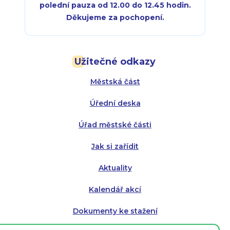
polední pauza od 12.00 do 12.45 hodin.
Děkujeme za pochopení.
Pondělí:
Pondělí:
8:00 - 18:00
8:00 - 18:00
Užitečné odkazy
Úterý:
Úterý:
8:00 - 16:00
8:00 - 13:00
Městská část
Středa:
Středa:
8:00 - 18:00
8:00 - 18:00
Úřední deska
Čtvrtek:
Čtvrtek:
8:00 - 16:00
8:00 - 13:00
Úřad městské části
Pátek:
8:00 - 14:30
Jak si zařídit
Aktuality
Kalendář akcí
Dokumenty ke stažení