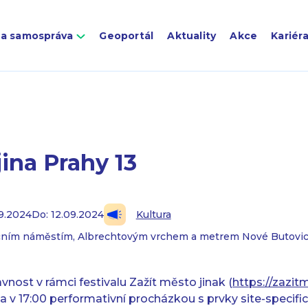
 a samospráva
Geoportál
Aktuality
Akce
Kariér
jina Prahy 13
09.2024
Do: 12.09.2024
Kultura
ečním náměstím, Albrechtovým vrchem a metrem Nové Butovi
nost v rámci festivalu Zažít město jinak (
https://zazit
 v 17:00 performativní procházkou s prvky site-specif