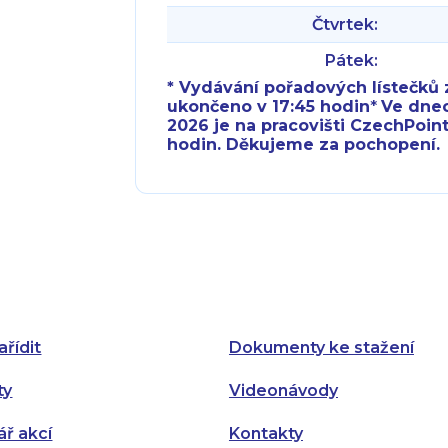
Čtvrtek:
Pátek:
* Vydávání pořadových lístečků z
ukončeno v 17:45 hodin
*
Ve dnech 
2026 je na pracovišti CzechPoint
hodin. Děkujeme za pochopení.
Pondělí:
Pondělí:
Úterý:
Úterý:
Středa:
Středa:
Čtvrtek:
Čtvrtek:
ařídit
Dokumenty ke stažení
Pátek:
ty
Videonávody
ář akcí
Kontakty