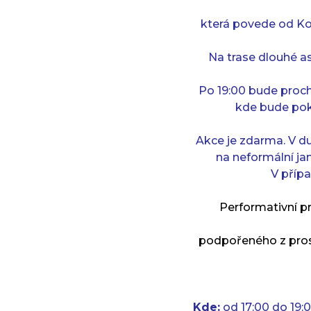
která povede od Ko
Na trase dlouhé a
Po 19:00 bude proc
kde bude pok
Akce je zdarma. V d
na neformální ja
V příp
Performativní p
podpořeného z pros
Kde:
od 17:00 do 19