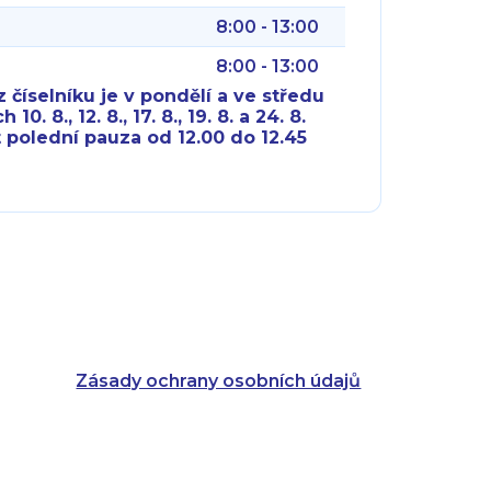
8:00 - 13:00
8:00 - 13:00
 číselníku je v pondělí a ve středu
10. 8., 12. 8., 17. 8., 19. 8. a 24. 8.
 polední pauza od 12.00 do 12.45
8:00 - 18:00
8:00 - 18:00
8:00 - 16:00
8:00 - 13:00
8:00 - 18:00
8:00 - 18:00
8:00 - 16:00
8:00 - 13:00
Zásady ochrany osobních údajů
8:00 - 14:30