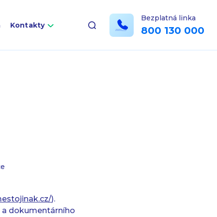
Bezplatná linka
a
Kontakty
800 130 000
ce
mestojinak.cz/
).
ic a dokumentárního