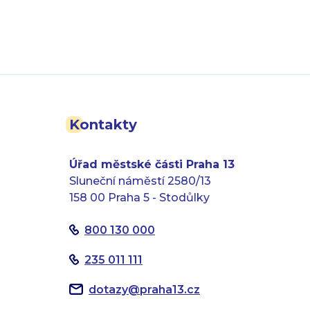
Kontakty
Úřad městské části Praha 13
Sluneční náměstí 2580/13
158 00 Praha 5 - Stodůlky
800 130 000
235 011 111
dotazy
@
praha13.cz