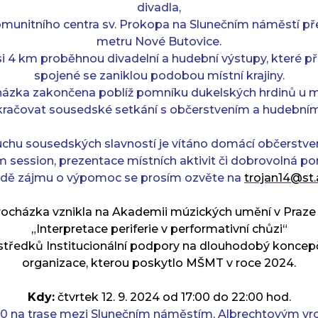
divadla,
munitního centra sv. Prokopa na Slunečním náměstí pře
metru Nové Butovice.
si 4 km proběhnou divadelní a hudební výstupy, které 
spojené se zaniklou podobou místní krajiny.
házka zakončena poblíž pomníku dukelských hrdinů u m
račovat sousedské setkání s občerstvením a hudebním
uchu sousedských slavností je vítáno domácí občerstve
m session, prezentace místních aktivit či dobrovolná po
adě zájmu o výpomoc se prosím ozvěte na
trojan14@st
rocházka vznikla na Akademii múzických umění v Praze 
„Interpretace periferie v performativní chůzi“
tředků Institucionální podpory na dlouhodobý koncep
organizace, kterou poskytlo MŠMT v roce 2024.
Kdy:
čtvrtek 12. 9. 2024 od 17:00 do 22:00 hod.
:00 na trase mezi Slunečním náměstím, Albrechtovým 