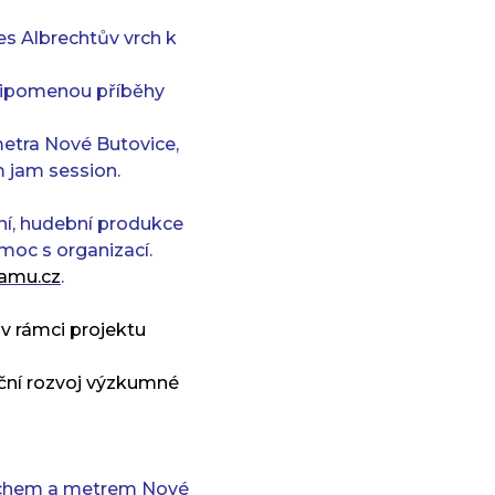
s Albrechtův vrch k
připomenou příběhy
etra Nové Butovice,
 jam session.
ní, hudební produkce
moc s organizací.
.amu.cz
.
v rámci projektu
ční rozvoj výzkumné
vrchem a metrem Nové