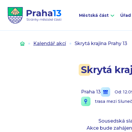
Městská část
Úřad
Úvod
Kalendář akcí
Skrytá krajina Prahy 13
Skrytá kra
Praha 13
Od: 12.
trasa mezi Slun
Sousedská slav
Akce bude zahájena