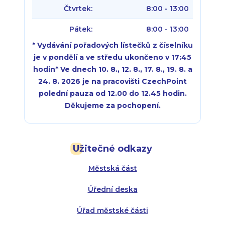
Čtvrtek:
8:00 - 13:00
Pátek:
8:00 - 13:00
* Vydávání pořadových lístečků z číselníku
je v pondělí a ve středu ukončeno v 17:45
hodin
*
Ve dnech 10. 8., 12. 8., 17. 8., 19. 8. a
24. 8. 2026 je na pracovišti CzechPoint
polední pauza od 12.00 do 12.45 hodin.
Děkujeme za pochopení.
Pondělí:
Pondělí:
8:00 - 18:00
8:00 - 18:00
Užitečné odkazy
Úterý:
Úterý:
8:00 - 16:00
8:00 - 13:00
Městská část
Středa:
Středa:
8:00 - 18:00
8:00 - 18:00
Úřední deska
Čtvrtek:
Čtvrtek:
8:00 - 16:00
8:00 - 13:00
Úřad městské části
Pátek:
8:00 - 14:30