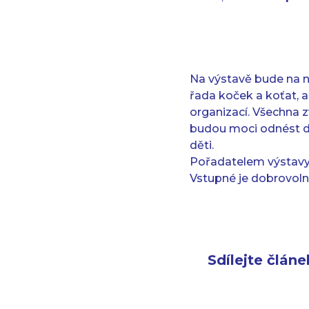
Na výstavě bude na 
řada koček a koťat, al
organizací. Všechna z
budou moci odnést d
děti.
Pořadatelem výstavy j
Vstupné je dobrovoln
Sdílejte článe