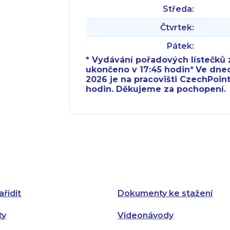
Středa:
Čtvrtek:
Pátek:
* Vydávání pořadových lístečků z
ukončeno v 17:45 hodin
*
Ve dnech 
2026 je na pracovišti CzechPoint
hodin. Děkujeme za pochopení.
Pondělí:
Pondělí:
Úterý:
Úterý:
Středa:
Středa:
Čtvrtek:
Čtvrtek:
ařídit
Dokumenty ke stažení
Pátek:
ty
Videonávody