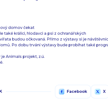
nový domov čekat
e také králici, hlodavci a psi z ochranářských
vířata budou očkovaná. Přímo z výstavy si je návštěvníc
omů. Po dobu trvání výstavy bude probíhat také prog
e Animals projekt, z.ú.
é.
k
Facebook
X