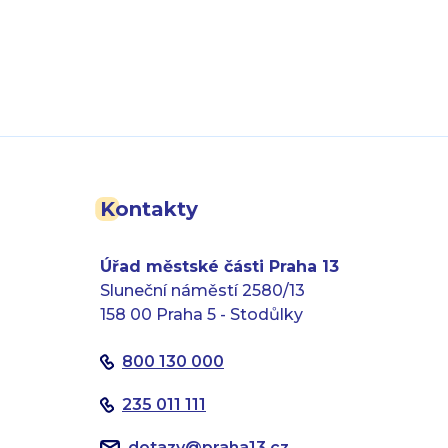
Kontakty
Úřad městské části Praha 13
Sluneční náměstí 2580/13
158 00 Praha 5 - Stodůlky
800 130 000
235 011 111
dotazy
@
praha13.cz