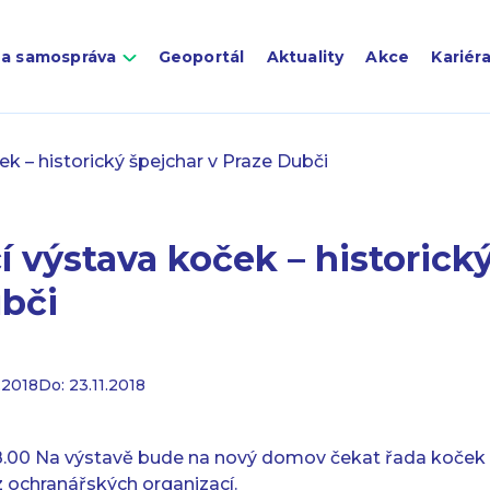
 a samospráva
Geoportál
Aktuality
Akce
Kariér
k – historický špejchar v Praze Dubči
 výstava koček – historick
ubči
.2018
Do: 23.11.2018
 18.00 Na výstavě bude na nový domov čekat řada koček a
i z ochranářských organizací.