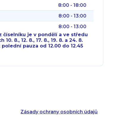
8:00 - 18:00
8:00 - 13:00
8:00 - 13:00
 číselníku je v pondělí a ve středu
10. 8., 12. 8., 17. 8., 19. 8. a 24. 8.
 polední pauza od 12.00 do 12.45
8:00 - 18:00
8:00 - 18:00
8:00 - 16:00
8:00 - 13:00
8:00 - 18:00
8:00 - 18:00
8:00 - 16:00
8:00 - 13:00
Zásady ochrany osobních údajů
8:00 - 14:30