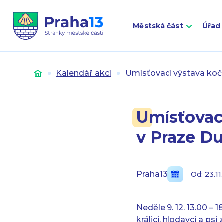
Městská část
Úřad
Úvod
Kalendář akcí
Umísťovací výstava koče
Umísťovací
v Praze D
Praha13
Od: 23.11
Neděle 9. 12. 13.00 –
králici, hlodavci a ps