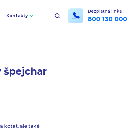
Bezplatná linka
a
Kontakty
800 130 000
ý špejchar
 koťat, ale také