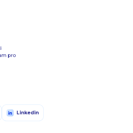
i
ram pro
Linkedin