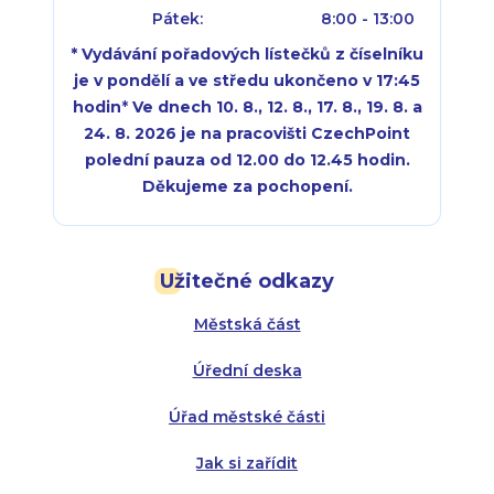
Pátek:
8:00 - 13:00
* Vydávání pořadových lístečků z číselníku
je v pondělí a ve středu ukončeno v 17:45
hodin
*
Ve dnech 10. 8., 12. 8., 17. 8., 19. 8. a
24. 8. 2026 je na pracovišti CzechPoint
polední pauza od 12.00 do 12.45 hodin.
Děkujeme za pochopení.
Pondělí:
Pondělí:
8:00 - 18:00
8:00 - 18:00
Užitečné odkazy
Úterý:
Úterý:
8:00 - 16:00
8:00 - 13:00
Městská část
Středa:
Středa:
8:00 - 18:00
8:00 - 18:00
Úřední deska
Čtvrtek:
Čtvrtek:
8:00 - 16:00
8:00 - 13:00
Úřad městské části
Pátek:
8:00 - 14:30
Jak si zařídit