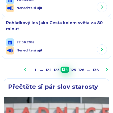
Nenechte si ujít
Pohádkový les jako Cesta kolem světa za 80
minut
22.08.2018
Nenechte si ujít
…
124
…
1
122
123
125
126
136
Přečtěte si pár slov starosty