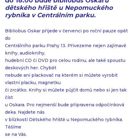
do 18.00 bude
bibliobus Oskar
u
dětského hřiště u Nepomuckého
rybníka v Centrálním parku.
Bibliobus Oskar přijede v červenci po roční pauze opět
do
Centrálního parku Prahy 13. Přivezeme nejen zajímavé
knihy, audioknihy,
hudební CD či DVD pro celou rodinu, ale také spoustu
deskových her. Chybět
nebude ani plackovač na kterém si můžete vyrobit
vlastní placku, magnetku
či zrcátko. Knihy si můžete půjčit domů nebo si jen tak
číst
u Oskara. Pro nejmenší bude připravena odpočinková
deka. Najdete nás
v blízkosti Dětského hřiště u Nepomuckého rybníka.
Těšíme
se na Vás.