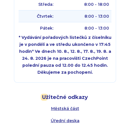
Středa:
8:00 - 18:00
Čtvrtek:
8:00 - 13:00
Pátek:
8:00 - 13:00
* Vydávání pořadových lístečků z číselníku
je v pondělí a ve středu ukončeno v 17:45
hodin
*
Ve dnech 10. 8., 12. 8., 17. 8., 19. 8. a
24. 8. 2026 je na pracovišti CzechPoint
polední pauza od 12.00 do 12.45 hodin.
Děkujeme za pochopení.
Pondělí:
Pondělí:
8:00 - 18:00
8:00 - 18:00
Užitečné odkazy
Úterý:
Úterý:
8:00 - 16:00
8:00 - 13:00
Městská část
Středa:
Středa:
8:00 - 18:00
8:00 - 18:00
Úřední deska
Čtvrtek:
Čtvrtek:
8:00 - 16:00
8:00 - 13:00