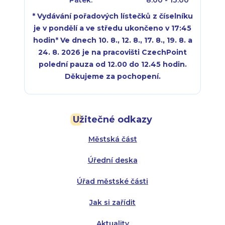
* Vydávání pořadových lístečků z číselníku
je v pondělí a ve středu ukončeno v 17:45
hodin
*
Ve dnech 10. 8., 12. 8., 17. 8., 19. 8. a
24. 8. 2026 je na pracovišti CzechPoint
polední pauza od 12.00 do 12.45 hodin.
Děkujeme za pochopení.
Pondělí:
Pondělí:
8:00 - 18:00
8:00 - 18:00
Užitečné odkazy
Úterý:
Úterý:
8:00 - 16:00
8:00 - 13:00
Městská část
Středa:
Středa:
8:00 - 18:00
8:00 - 18:00
Úřední deska
Čtvrtek:
Čtvrtek:
8:00 - 16:00
8:00 - 13:00
Úřad městské části
Pátek:
8:00 - 14:30
Jak si zařídit
Aktuality