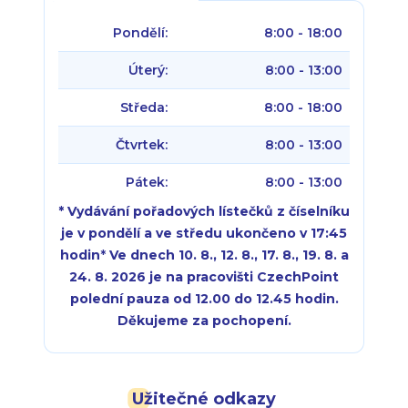
Pondělí:
8:00 - 18:00
Úterý:
8:00 - 13:00
Středa:
8:00 - 18:00
Čtvrtek:
8:00 - 13:00
Pátek:
8:00 - 13:00
* Vydávání pořadových lístečků z číselníku
je v pondělí a ve středu ukončeno v 17:45
hodin
*
Ve dnech 10. 8., 12. 8., 17. 8., 19. 8. a
24. 8. 2026 je na pracovišti CzechPoint
polední pauza od 12.00 do 12.45 hodin.
Děkujeme za pochopení.
Pondělí:
Pondělí:
8:00 - 18:00
8:00 - 18:00
Užitečné odkazy