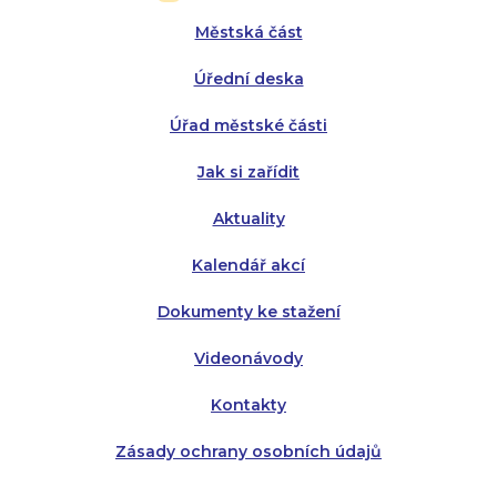
Úterý:
Úterý:
8:00 - 16:00
8:00 - 13:00
Městská část
Středa:
Středa:
8:00 - 18:00
8:00 - 18:00
Úřední deska
Čtvrtek:
Čtvrtek:
8:00 - 16:00
8:00 - 13:00
Úřad městské části
Pátek:
8:00 - 14:30
Jak si zařídit
Aktuality
Kalendář akcí
Dokumenty ke stažení
Videonávody
Kontakty
Zásady ochrany osobních údajů