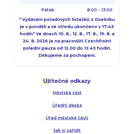
Pátek:
8:00 - 13:00
* Vydávání pořadových lístečků z číselníku
je v pondělí a ve středu ukončeno v 17:45
hodin
*
Ve dnech 10. 8., 12. 8., 17. 8., 19. 8. a
24. 8. 2026 je na pracovišti CzechPoint
polední pauza od 12.00 do 12.45 hodin.
Děkujeme za pochopení.
Pondělí:
Pondělí:
8:00 - 18:00
8:00 - 18:00
Užitečné odkazy
Úterý:
Úterý:
8:00 - 16:00
8:00 - 13:00
Městská část
Středa:
Středa:
8:00 - 18:00
8:00 - 18:00
Úřední deska
Čtvrtek:
Čtvrtek:
8:00 - 16:00
8:00 - 13:00
Úřad městské části
Pátek:
8:00 - 14:30
Jak si zařídit