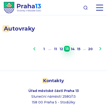
Autovraky
…
13
…
1
11
12
14
15
20
Kontakty
Úřad městské části Praha 13
Sluneční náměstí 2580/13
158 00 Praha 5 - Stodůlky