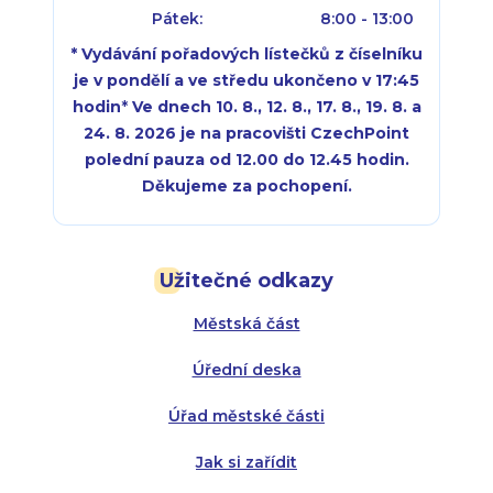
Pátek:
8:00 - 13:00
* Vydávání pořadových lístečků z číselníku
je v pondělí a ve středu ukončeno v 17:45
hodin
*
Ve dnech 10. 8., 12. 8., 17. 8., 19. 8. a
24. 8. 2026 je na pracovišti CzechPoint
polední pauza od 12.00 do 12.45 hodin.
Děkujeme za pochopení.
Pondělí:
Pondělí:
8:00 - 18:00
8:00 - 18:00
Užitečné odkazy
Úterý:
Úterý:
8:00 - 16:00
8:00 - 13:00
Městská část
Středa:
Středa:
8:00 - 18:00
8:00 - 18:00
Úřední deska
Čtvrtek:
Čtvrtek:
8:00 - 16:00
8:00 - 13:00
Úřad městské části
Pátek:
8:00 - 14:30
Jak si zařídit