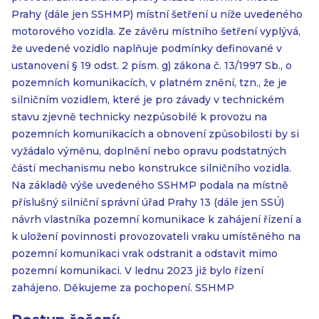
Prahy (dále jen SSHMP) místní šetření u níže uvedeného
motorového vozidla. Ze závěru místního šetření vyplývá,
že uvedené vozidlo naplňuje podmínky definované v
ustanovení § 19 odst. 2 písm. g) zákona č. 13/1997 Sb., o
pozemních komunikacích, v platném znění, tzn., že je
silničním vozidlem, které je pro závady v technickém
stavu zjevně technicky nezpůsobilé k provozu na
pozemních komunikacích a obnovení způsobilosti by si
vyžádalo výměnu, doplnění nebo opravu podstatných
částí mechanismu nebo konstrukce silničního vozidla.
Na základě výše uvedeného SSHMP podala na místně
příslušný silniční správní úřad Prahy 13 (dále jen SSÚ)
návrh vlastníka pozemní komunikace k zahájení řízení a
k uložení povinnosti provozovateli vraku umístěného na
pozemní komunikaci vrak odstranit a odstavit mimo
pozemní komunikaci. V lednu 2023 již bylo řízení
zahájeno. Děkujeme za pochopení. SSHMP