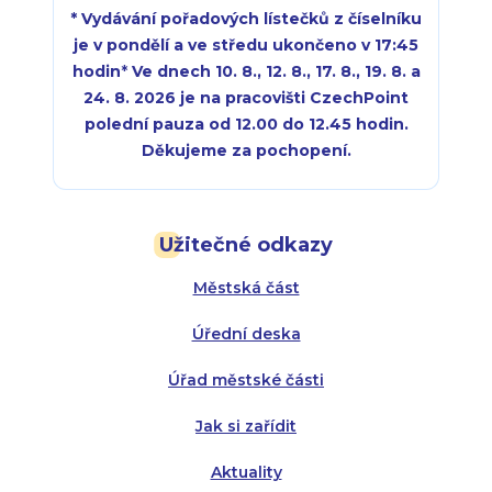
* Vydávání pořadových lístečků z číselníku
je v pondělí a ve středu ukončeno v 17:45
hodin
*
Ve dnech 10. 8., 12. 8., 17. 8., 19. 8. a
24. 8. 2026 je na pracovišti CzechPoint
polední pauza od 12.00 do 12.45 hodin.
Děkujeme za pochopení.
Pondělí:
Pondělí:
8:00 - 18:00
8:00 - 18:00
Užitečné odkazy
Úterý:
Úterý:
8:00 - 16:00
8:00 - 13:00
Městská část
Středa:
Středa:
8:00 - 18:00
8:00 - 18:00
Úřední deska
Čtvrtek:
Čtvrtek:
8:00 - 16:00
8:00 - 13:00
Úřad městské části
Pátek:
8:00 - 14:30
Jak si zařídit
Aktuality