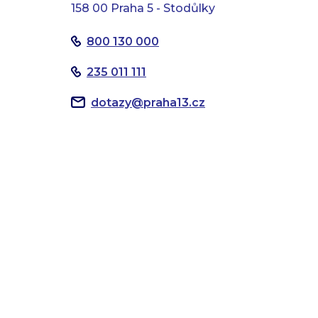
158 00 Praha 5 - Stodůlky
800 130 000
235 011 111
dotazy
@
praha13.cz