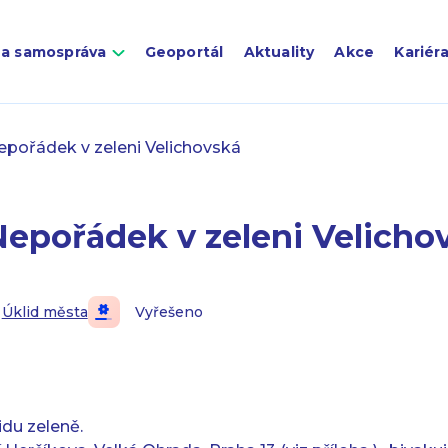
 a samospráva
Geoportál
Aktuality
Akce
Kariér
pořádek v zeleni Velichovská
Nepořádek v zeleni Velicho
Úklid města
Vyřešeno
idu zeleně.