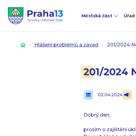
Městská část
Úřad
Úvod
Hlášení problémů a závad
201/2024 Ne
201/2024 
02.04.2024
Dobrý den,
prosim o zajištění ukl