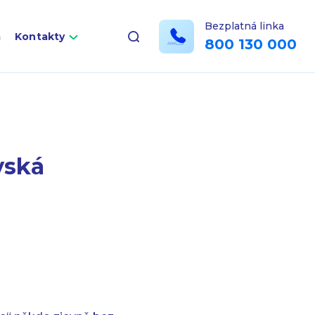
Bezplatná linka
a
Kontakty
800 130 000
vská