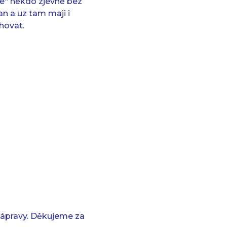
uje“ někdo zjevně bez
n a uz tam maji i
hovat.
 nápravy. Děkujeme za