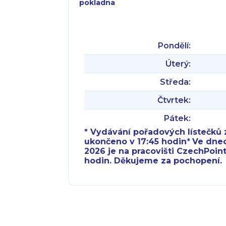
pokladna
Pondělí:
Úterý:
Středa:
Čtvrtek:
Pátek:
* Vydávání pořadových lístečků z
ukončeno v 17:45 hodin
*
Ve dnech 
2026 je na pracovišti CzechPoint
hodin. Děkujeme za pochopení.
Pondělí:
Pondělí:
Úterý:
Úterý: