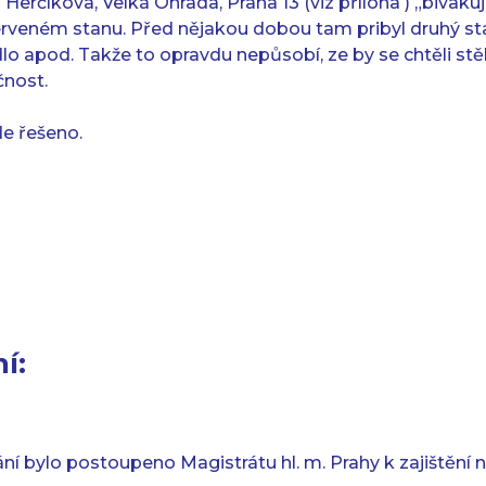
Herčíkova, Velká Ohrada, Praha 13 (viz příloha ) „bivak
veném stanu. Před nějakou dobou tam pribyl druhý sta
ádlo apod. Takže to opravdu nepůsobí, ze by se chtěli stě
nost.
de řešeno.
í:
ní bylo postoupeno Magistrátu hl. m. Prahy k zajištění