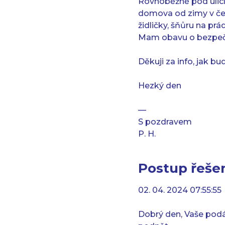
Rovnoběžně pod ulicí 
domova od zimy v čer
židličky, šňůru na pr
Mam obavu o bezpeč
Děkuji za info, jak bu
Hezký den
—
S pozdravem
P. H.
Postup řešen
02. 04. 2024 07:55:55
Dobrý den, Vaše podá