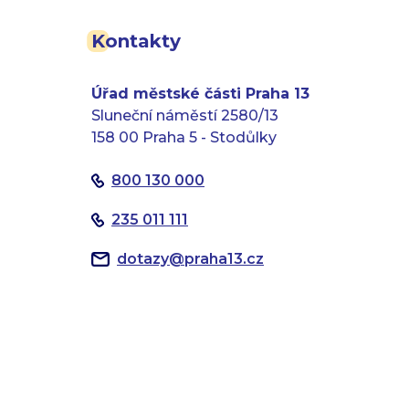
Kontakty
Úřad městské části Praha 13
Sluneční náměstí 2580/13
158 00 Praha 5 - Stodůlky
800 130 000
235 011 111
dotazy
@
praha13.cz