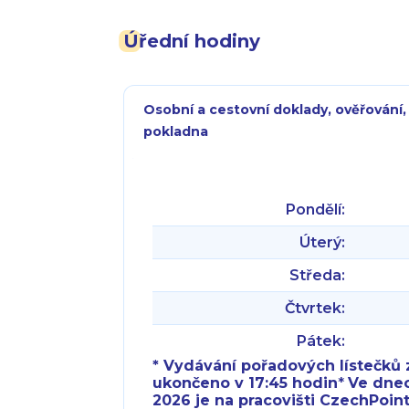
Úřední hodiny
Osobní a cestovní doklady, ověřování,
pokladna
Pondělí:
Úterý:
Středa:
Čtvrtek:
Pátek:
* Vydávání pořadových lístečků z
ukončeno v 17:45 hodin
*
Ve dnech 
2026 je na pracovišti CzechPoint