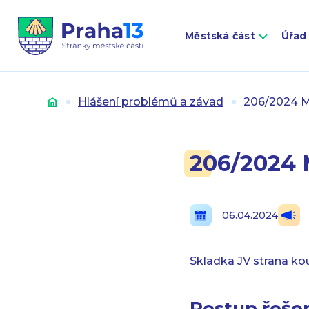
Městská část
Úřad
Úvod
Hlášení problémů a závad
206/2024 M
206/2024 
06.04.2024
Skladka JV strana ko
Postup řešen