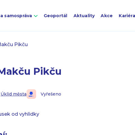
 a samospráva
Geoportál
Aktuality
Akce
Kariér
akču Pikču
Makču Pikču
Úklid města
Vyřešeno
usek od vyhlidky
í: