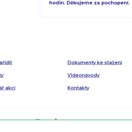
hodin. Děkujeme za pochopení.
Pondělí:
Pondělí:
Úterý:
Úterý:
Středa:
Středa:
Čtvrtek:
Čtvrtek:
ařídit
Dokumenty ke stažení
Pátek:
ty
Videonávody
ář akcí
Kontakty