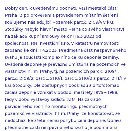
Dobrý den, k uvedenému podnětu Vaší městské části
Praha 13 po prověření a provedeném místním šetření
sdělujeme následující: Pozemek parc.č. 2109/4 v k.ú.
Stodůlky nabylo hlavní město Praha do svého vlastnictví
na základě kupní smlouvy ke dni 16.3.2023 od
společnosti RR Investiční s.r.o. V katastru nemovitostí
zapsáno ke dni 11.4.2023. Předmětná část nezpevněného
svahu je součástí komplexního celku deponie zeminy.
Uváděná deponie je převážně umístěna na pozemcích ve
vlastnictví hl. m. Prahy, tj. na pozemcích parc.č. 2109/1,
parc.č. 2109/2, parc.č. 2110/1, parc.č. 2110/2 a parc.č. 2111/1 v
k.ú. Stodůlky. Dle dostupných podkladů a ortofotomap
začala deponie vznikat v období mezi lety 1975 – 1988,
tedy v době výstavby sídliště JZM. Na základě
pravidelného ročního monitoringu předmětných
pozemků ve vlastnictví hl. m. Prahy lze konstatovat, že
nedochází ke zřetelnému pohybu celé deponie. Úprava
předmětné části nezpevněného svahu je podmíněna