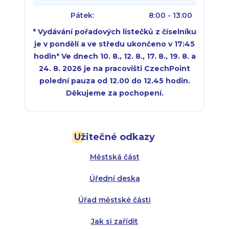
Pátek:
8:00 - 13:00
* Vydávání pořadových lístečků z číselníku
je v pondělí a ve středu ukončeno v 17:45
hodin
*
Ve dnech 10. 8., 12. 8., 17. 8., 19. 8. a
24. 8. 2026 je na pracovišti CzechPoint
polední pauza od 12.00 do 12.45 hodin.
Děkujeme za pochopení.
Pondělí:
Pondělí:
8:00 - 18:00
8:00 - 18:00
Užitečné odkazy
Úterý:
Úterý:
8:00 - 16:00
8:00 - 13:00
Městská část
Středa:
Středa:
8:00 - 18:00
8:00 - 18:00
Úřední deska
Čtvrtek:
Čtvrtek:
8:00 - 16:00
8:00 - 13:00
Úřad městské části
Pátek:
8:00 - 14:30
Jak si zařídit