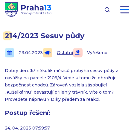
214/2023 Sesuv půdy
23.04.2023
Ostatní
Vyřešeno
Dobry den. Již několik měsíců probýhá sesuv půdy z
navážky na parcele 2109/4. Vede k tomu že ohrožuje
bezpečnost chodců. Zároveň vozidla zásobující
„Kuželkárnu“ devastují přilehlý trávník. Víte o tom?
Provedete nápravu ? Diky předem za reakci.
Postup řešení:
24. 04. 2023 07:59:57