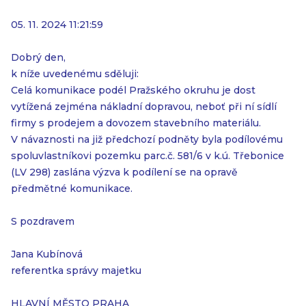
05. 11. 2024 11:21:59
Dobrý den,
k níže uvedenému sděluji:
Celá komunikace podél Pražského okruhu je dost
vytížená zejména nákladní dopravou, neboť při ní sídlí
firmy s prodejem a dovozem stavebního materiálu.
V návaznosti na již předchozí podněty byla podílovému
spoluvlastníkovi pozemku parc.č. 581/6 v k.ú. Třebonice
(LV 298) zaslána výzva k podílení se na opravě
předmětné komunikace.
S pozdravem
Jana Kubínová
referentka správy majetku
HLAVNÍ MĚSTO PRAHA