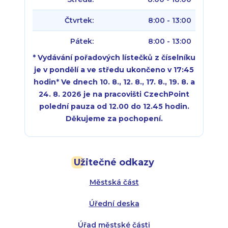
Čtvrtek:
8:00 - 13:00
Pátek:
8:00 - 13:00
* Vydávání pořadových lístečků z číselníku
je v pondělí a ve středu ukončeno v 17:45
hodin
*
Ve dnech 10. 8., 12. 8., 17. 8., 19. 8. a
24. 8. 2026 je na pracovišti CzechPoint
polední pauza od 12.00 do 12.45 hodin.
Děkujeme za pochopení.
Pondělí:
Pondělí:
8:00 - 18:00
8:00 - 18:00
Užitečné odkazy
Úterý:
Úterý:
8:00 - 16:00
8:00 - 13:00
Městská část
Středa:
Středa:
8:00 - 18:00
8:00 - 18:00
Úřední deska
Čtvrtek:
Čtvrtek:
8:00 - 16:00
8:00 - 13:00
Úřad městské části