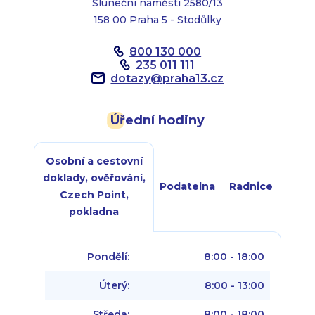
Sluneční náměstí 2580/13
158 00 Praha 5 - Stodůlky
800 130 000
235 011 111
dotazy
@
praha13.cz
Úřední hodiny
Osobní a cestovní
doklady, ověřování,
Podatelna
Radnice
Czech Point,
pokladna
Pondělí:
8:00 - 18:00
Úterý:
8:00 - 13:00
Středa:
8:00 - 18:00