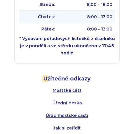
Středa:
8:00 - 18:00
Čtvrtek:
8:00 - 13:00
Pátek:
8:00 - 13:00
* Vydávání pořadových lístečků z číselníku
je v pondělí a ve středu ukončeno v 17:45
hodin
Pondělí:
Pondělí:
8:00 - 18:00
8:00 - 18:00
Užitečné odkazy
Úterý:
Úterý:
8:00 - 16:00
8:00 - 13:00
Městská část
Středa:
Středa:
8:00 - 18:00
8:00 - 18:00
Úřední deska
Čtvrtek:
Čtvrtek:
8:00 - 16:00
8:00 - 13:00
Úřad městské části
Pátek:
8:00 - 14:30
Jak si zařídit