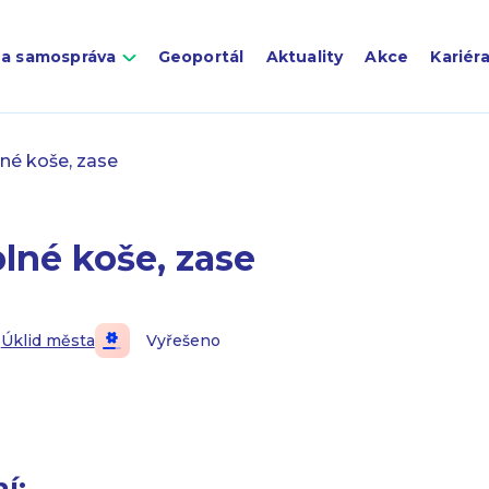
 a samospráva
Geoportál
Aktuality
Akce
Kariér
né koše, zase
lné koše, zase
Úklid města
Vyřešeno
í: