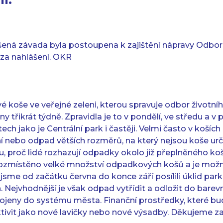
šená závada byla postoupena k zajištění nápravy Odboru
za nahlášení. OKR
koše ve veřejné zeleni, kterou spravuje odbor životníh
 třikrát týdně. Zpravidla je to v pondělí, ve středu a v 
ch jako je Centrální park i častěji. Velmi často v koší
nebo odpad větších rozměrů, na který nejsou koše ur
 proč lidé rozhazují odpadky okolo již přeplněného ko
 rozmístěno velké množství odpadkových košů a je mo
to jsme od začátku června do konce září posílili úklid pa
n. Nejvhodnější je však odpad vytřídit a odložit do bare
apojeny do systému města. Finanční prostředky, které bu
ktivit jako nové lavičky nebo nové výsadby. Děkujeme z