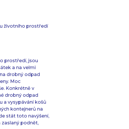
 životního prostředí
o prostředí, jsou
pátek a na velmi
ch na drobný odpad
čeny. Moc
še. Konkrétně v
žné drobný odpad
rku a vysypávání košů
vných kontejnerů na
de stát toto navýšení,
a zaslaný podnět,