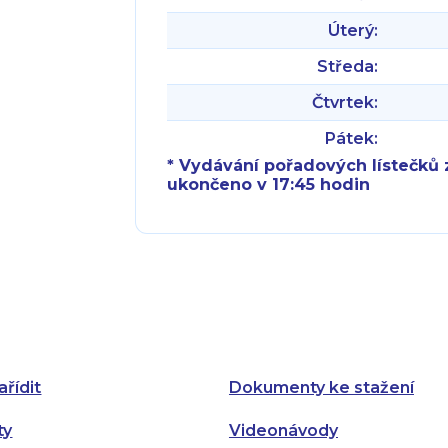
Úterý:
Středa:
Čtvrtek:
Pátek:
* Vydávání pořadových lístečků z
ukončeno v 17:45 hodin
Pondělí:
Pondělí:
Úterý:
Úterý:
Středa:
Středa:
Čtvrtek:
Čtvrtek:
ařídit
Dokumenty ke stažení
Pátek:
ty
Videonávody