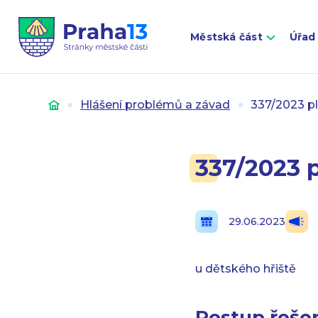
Městská část
Úřad
Úvod
Hlášení problémů a závad
337/2023 pl
337/2023 p
29.06.2023
u dětského hřiště
Postup řešen