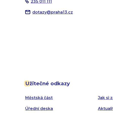
235 011 111
dotazy
@
praha13.cz
Užitečné odkazy
Městská část
Jak si z
Úřední deska
Aktuali