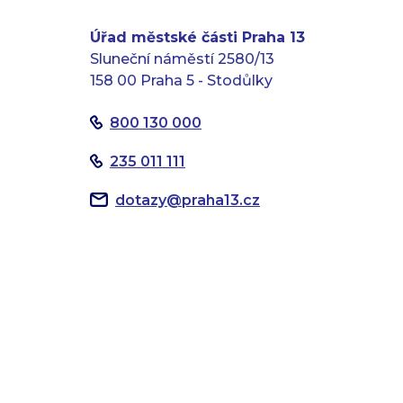
Úřad městské části Praha 13
Sluneční náměstí 2580/13
158 00 Praha 5 - Stodůlky
800 130 000
235 011 111
dotazy
@
praha13.cz