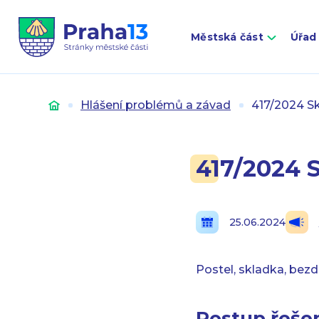
Městská část
Úřad
Úvod
Hlášení problémů a závad
417/2024 S
417/2024 
25.06.2024
Postel, skladka, be
Postup řešen