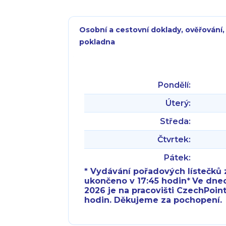
Osobní a cestovní doklady, ověřování,
pokladna
Pondělí:
Úterý:
Středa:
Čtvrtek:
Pátek:
* Vydávání pořadových lístečků z
ukončeno v 17:45 hodin
*
Ve dnech 
2026 je na pracovišti CzechPoint
hodin. Děkujeme za pochopení.