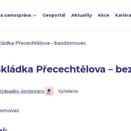
 a samospráva
Geoportál
Aktuality
Akce
Kariér
kládka Přecechtělova – bezdomovec
Skládka Přecechtělova – b
Odpadky, kontejnery
Vyřešeno
zdomovec
í: