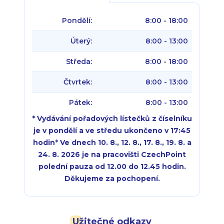
Pondělí:
8:00 - 18:00
Úterý:
8:00 - 13:00
Středa:
8:00 - 18:00
Čtvrtek:
8:00 - 13:00
Pátek:
8:00 - 13:00
* Vydávání pořadových lístečků z číselníku
je v pondělí a ve středu ukončeno v 17:45
hodin
*
Ve dnech 10. 8., 12. 8., 17. 8., 19. 8. a
24. 8. 2026 je na pracovišti CzechPoint
polední pauza od 12.00 do 12.45 hodin.
Děkujeme za pochopení.
Pondělí:
Pondělí:
8:00 - 18:00
8:00 - 18:00
Užitečné odkazy