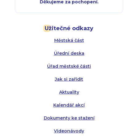
Děkujeme za pochopení.
Pondělí:
Pondělí:
8:00 - 18:00
8:00 - 18:00
Užitečné odkazy
Úterý:
Úterý:
8:00 - 16:00
8:00 - 13:00
Městská část
Středa:
Středa:
8:00 - 18:00
8:00 - 18:00
Úřední deska
Čtvrtek:
Čtvrtek:
8:00 - 16:00
8:00 - 13:00
Úřad městské části
Pátek:
8:00 - 14:30
Jak si zařídit
Aktuality
Kalendář akcí
Dokumenty ke stažení
Videonávody