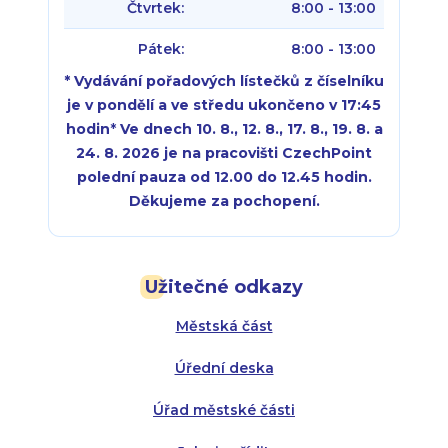
Čtvrtek:
8:00 - 13:00
Pátek:
8:00 - 13:00
* Vydávání pořadových lístečků z číselníku
je v pondělí a ve středu ukončeno v 17:45
hodin
*
Ve dnech 10. 8., 12. 8., 17. 8., 19. 8. a
24. 8. 2026 je na pracovišti CzechPoint
polední pauza od 12.00 do 12.45 hodin.
Děkujeme za pochopení.
Pondělí:
Pondělí:
8:00 - 18:00
8:00 - 18:00
Užitečné odkazy
Úterý:
Úterý:
8:00 - 16:00
8:00 - 13:00
Městská část
Středa:
Středa:
8:00 - 18:00
8:00 - 18:00
Úřední deska
Čtvrtek:
Čtvrtek:
8:00 - 16:00
8:00 - 13:00
Úřad městské části
Pátek:
8:00 - 14:30