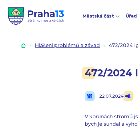
Městská část
Úřad
Úvod
Hlášení problémů a závad
472/2024 Ig
472/2024 I
22.07.2024
V korunách stromů jso
bych je sundal a vyhod