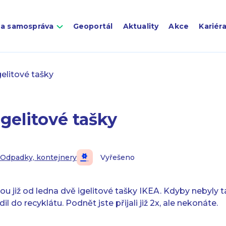
 a samospráva
Geoportál
Aktuality
Akce
Kariér
elitové tašky
gelitové tašky
Odpadky, kontejnery
Vyřešeno
u již od ledna dvě igelitové tašky IKEA. Kdyby nebyly 
il do recyklátu. Podnět jste přijali již 2x, ale nekonáte.