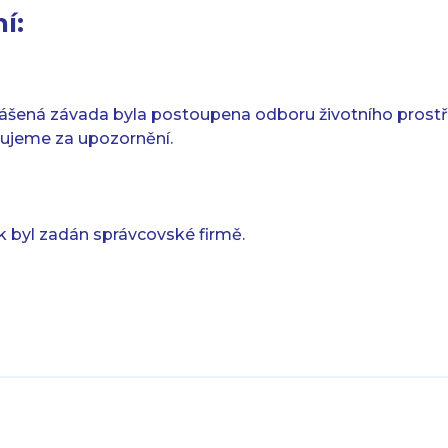
í:
ášená závada byla postoupena odboru životního prostř
kujeme za upozornění.
ek byl zadán správcovské firmě.