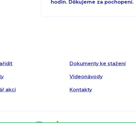
hodin. Děkujeme za pochopení.
Pondělí:
Pondělí:
Úterý:
Úterý:
Středa:
Středa:
Čtvrtek:
Čtvrtek:
ařídit
Dokumenty ke stažení
Pátek:
ty
Videonávody
ář akcí
Kontakty