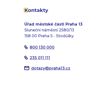
Kontakty
Úřad městské části Praha 13
Sluneční náměstí 2580/13
158 00 Praha 5 - Stodůlky
800 130 000
235 011 111
dotazy
@
praha13.cz