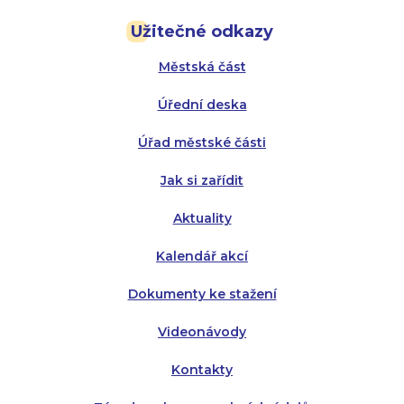
Pondělí:
Pondělí:
8:00 - 18:00
8:00 - 18:00
Užitečné odkazy
Úterý:
Úterý:
8:00 - 16:00
8:00 - 13:00
Městská část
Středa:
Středa:
8:00 - 18:00
8:00 - 18:00
Úřední deska
Čtvrtek:
Čtvrtek:
8:00 - 16:00
8:00 - 13:00
Úřad městské části
Pátek:
8:00 - 14:30
Jak si zařídit
Aktuality
Kalendář akcí
Dokumenty ke stažení
Videonávody
Kontakty