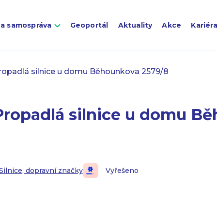
 a samospráva
Geoportál
Aktuality
Akce
Kariér
ropadlá silnice u domu Běhounkova 2579/8
Propadlá silnice u domu B
Silnice, dopravní značky
Vyřešeno