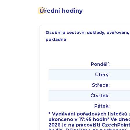
Úřední hodiny
Osobní a cestovní doklady, ověřování,
pokladna
Pondělí:
Úterý:
Středa:
Čtvrtek:
Pátek:
* Vydávání pořadových lístečků z
ukončeno v 17:45 hodin
*
Ve dnech 
2026 je na pracovišti CzechPoint