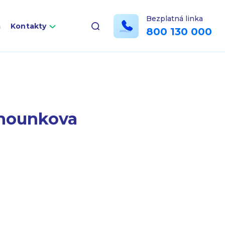
Bezplatná linka
a
Kontakty
800 130 000
ěhounkova