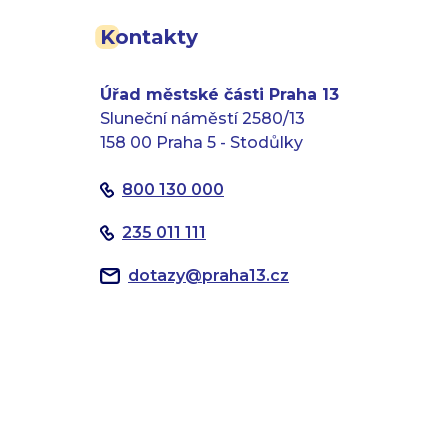
Kontakty
Úřad městské části Praha 13
Sluneční náměstí 2580/13
158 00 Praha 5 - Stodůlky
800 130 000
235 011 111
dotazy
@
praha13.cz