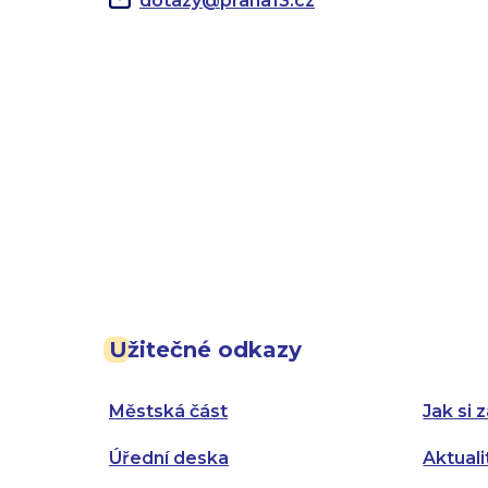
dotazy
@
praha13.cz
Užitečné odkazy
Městská část
Jak si z
Úřední deska
Aktuali