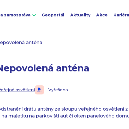
 a samospráva
Geoportál
Aktuality
Akce
Kariér
epovolená anténa
Nepovolená anténa
Veřejné osvětlení
Vyřešeno
odstranění drátu antény ze sloupu veřejného osvětlení 
í na majetku na parkovišti aut či oken panelového domu