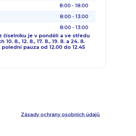
8:00 - 18:00
8:00 - 13:00
8:00 - 13:00
 číselníku je v pondělí a ve středu
10. 8., 12. 8., 17. 8., 19. 8. a 24. 8.
 polední pauza od 12.00 do 12.45
8:00 - 18:00
8:00 - 18:00
8:00 - 16:00
8:00 - 13:00
8:00 - 18:00
8:00 - 18:00
8:00 - 16:00
8:00 - 13:00
Zásady ochrany osobních údajů
8:00 - 14:30