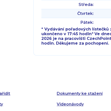
Středa:
Čtvrtek:
Pátek:
* Vydávání pořadových lístečků z
ukončeno v 17:45 hodin
*
Ve dnech 
2026 je na pracovišti CzechPoint
hodin. Děkujeme za pochopení.
Pondělí:
Pondělí:
Úterý:
Úterý:
Středa:
Středa:
Čtvrtek:
Čtvrtek:
ařídit
Dokumenty ke stažení
Pátek:
ty
Videonávody