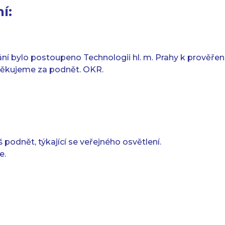
í:
í bylo postoupeno Technologii hl. m. Prahy k prověření
ěkujeme za podnět. OKR.
odnět, týkající se veřejného osvětlení.
e.