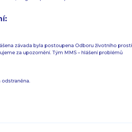
í:
ášena závada byla postoupena Odboru životního prost
ěkujeme za upozornění. Tým MMS – hlášení problémů
a odstraněna.