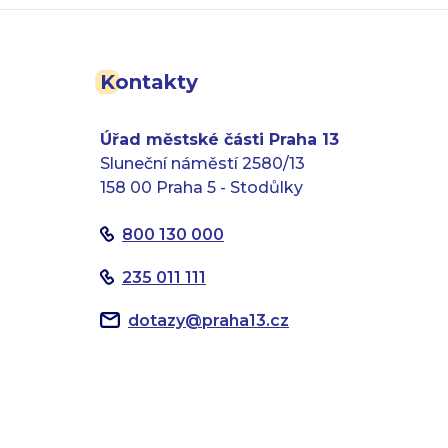
Kontakty
Úřad městské části Praha 13
Sluneční náměstí 2580/13
158 00 Praha 5 - Stodůlky
800 130 000
235 011 111
dotazy
@
praha13.cz