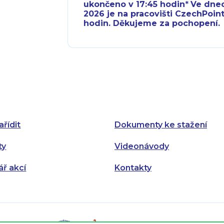
ukončeno v 17:45 hodin
*
Ve dnech 
2026 je na pracovišti CzechPoint
hodin. Děkujeme za pochopení.
Pondělí:
Pondělí:
Úterý:
Úterý:
Středa:
Středa:
Čtvrtek:
Čtvrtek:
ařídit
Dokumenty ke stažení
Pátek:
ty
Videonávody
ář akcí
Kontakty