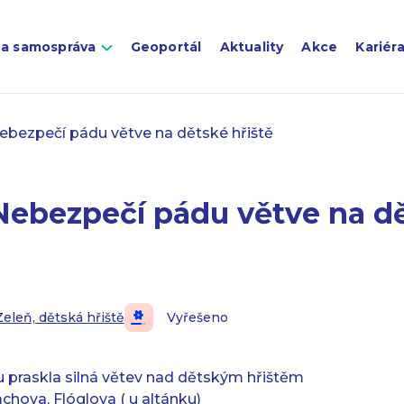
 a samospráva
Geoportál
Aktuality
Akce
Kariér
ebezpečí pádu větve na dětské hřiště
Nebezpečí pádu větve na d
Zeleň, dětská hřiště
Vyřešeno
 praskla silná větev nad dětským hřištěm
achova, Flóglova ( u altánku)