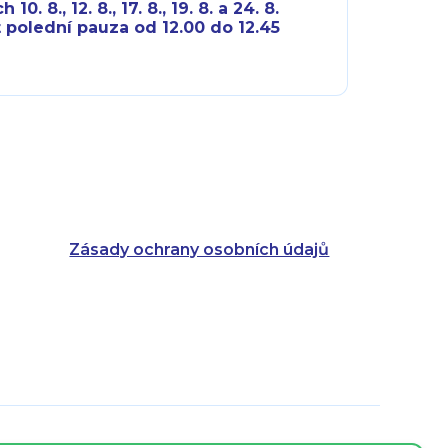
10. 8., 12. 8., 17. 8., 19. 8. a 24. 8.
 polední pauza od 12.00 do 12.45
8:00 - 18:00
8:00 - 18:00
8:00 - 16:00
8:00 - 13:00
8:00 - 18:00
8:00 - 18:00
8:00 - 16:00
8:00 - 13:00
Zásady ochrany osobních údajů
8:00 - 14:30