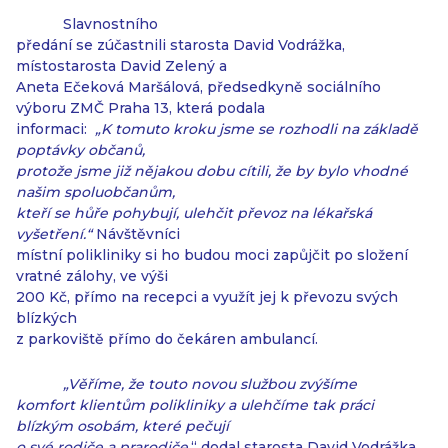
Slavnostního
předání se zúčastnili starosta David Vodrážka,
místostarosta David Zelený a
Aneta Ečeková Maršálová, předsedkyně sociálního
výboru ZMČ Praha 13, která podala
informaci:
„K tomuto kroku jsme se rozhodli na základě
poptávky občanů,
protože jsme již nějakou dobu cítili, že by bylo vhodné
našim spoluobčanům,
kteří se hůře pohybují, ulehčit převoz na lékařská
vyšetření.“
Návštěvníci
místní polikliniky si ho budou moci zapůjčit po složení
vratné zálohy, ve výši
200 Kč, přímo na recepci a využít jej k převozu svých
blízkých
z parkoviště přímo do čekáren ambulancí.
„Věříme, že touto novou službou zvýšíme
komfort klientům polikliniky a ulehčíme tak práci
blízkým osobám, které pečují
o své rodiče a prarodiče
,“ dodal starosta David Vodrážka.