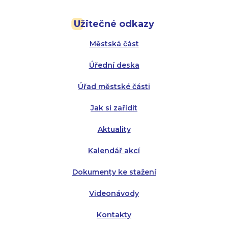
Pondělí:
Pondělí:
8:00 - 18:00
8:00 - 18:00
Užitečné odkazy
Úterý:
Úterý:
8:00 - 16:00
8:00 - 13:00
Městská část
Středa:
Středa:
8:00 - 18:00
8:00 - 18:00
Úřední deska
Čtvrtek:
Čtvrtek:
8:00 - 16:00
8:00 - 13:00
Úřad městské části
Pátek:
8:00 - 14:30
Jak si zařídit
Aktuality
Kalendář akcí
Dokumenty ke stažení
Videonávody
Kontakty