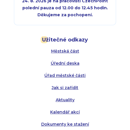
24. 8. 2026 je na pracovišti CzechPoint
polední pauza od 12.00 do 12.45 hodin.
Děkujeme za pochopení.
Pondělí:
Pondělí:
8:00 - 18:00
8:00 - 18:00
Užitečné odkazy
Úterý:
Úterý:
8:00 - 16:00
8:00 - 13:00
Městská část
Středa:
Středa:
8:00 - 18:00
8:00 - 18:00
Úřední deska
Čtvrtek:
Čtvrtek:
8:00 - 16:00
8:00 - 13:00
Úřad městské části
Pátek:
8:00 - 14:30
Jak si zařídit
Aktuality
Kalendář akcí
Dokumenty ke stažení