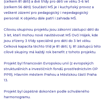
(celkem 81 dětí) a dvě třídy pro děti ve věku 3-6 let
(celkem 56 dětí). Součástí MŠ je i kuchyňský provoz a
veškeré zázemí pro pedagogický i nepedagogický
personál. K objektu dále patří i zahrada MŠ.
Cílovou skupinou projektu jsou zákonní zástupci dětí do
3 let, kteří mohou nově navštěvovat MŠ Ovčí Hájek, kde
jsou zřízeny 3 třídy speciálně pro děti do 3 let věku.
Celková kapacita těchto tříd je 81 dětí, tj. 81 zástupců této
cílové skupiny má každý rok benefit z tohoto projektu.
Projekt byl financován Evropskou unií (z evropských
strukturálních a investičních fondů prostřednictvím OP
PPR), Hlavním městem Prahou a Městskou částí Praha
13.
Projekt byl úspěšně dokončen podle schváleného
harmonogramu.